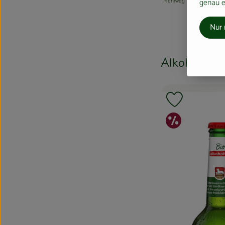
genau ei
Mehrweg
Nur 
Alkoholfrei
Produkt zu F
Sonde