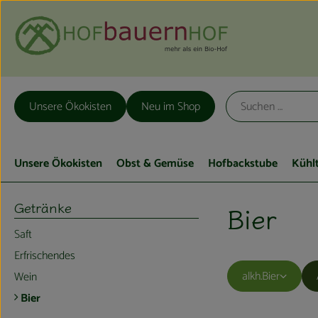
Unsere Ökokisten
Neu im Shop
Unsere Ökokisten
Obst & Gemüse
Hofbackstube
Kühl
Getränke
Bier
Saft
Erfrischendes
alkh.Bier
Wein
Bier