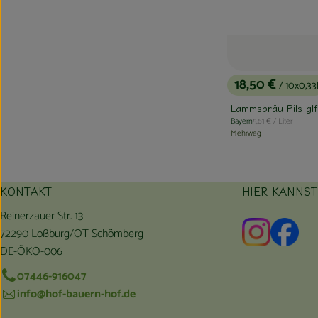
18,50 €
/ 10x0,33
, Preis:
Lammsbräu Pils glf
, Referenzpreis:
Bayern
5,61 €
/ Liter
, Herkunft:
Mehrweg
KONTAKT
HIER KANNS
Reinerzauer Str. 13
Externer L
Exte
72290 Loßburg/OT Schömberg
DE-ÖKO-006
07446-916047
info@hof-bauern-hof.de