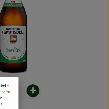
 sind es
ting zu
nkorb hinzufügen
Produkt zum Warenkorb hinzufügen
in
€
it
/ 0,5l