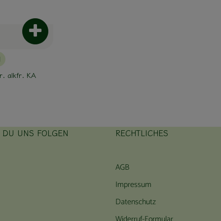
Produkt zum Warenkorb hinzufügen
l
r. alkfr. KA
T DU UNS FOLGEN
RECHTLICHES
ink zu https://www.instagram.com/hofbauernhof/
rner Link zu https://www.facebook.com/farmfarmersfarm
AGB
Impressum
Datenschutz
Widerruf-Formular