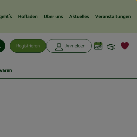
geht´s
Hofladen
Über uns
Aktuelles
Veranstaltungen
Warenko
L
Registrieren
Anmelden
Suchen
waren