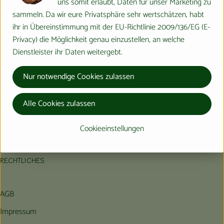
uns somit erlaubt, Daten für unser Marketing zu
KONTAKT
Kühltheke
sammeln. Da wir eure Privatsphäre sehr wertschätzen, habt
Reinerzauer Str. 13
ihr in Übereinstimmung mit der EU-Richtlinie 2009/136/EG (E-
Aktionen & Neues
72290 Loßburg/OT Schömberg
Privacy) die Möglichkeit genau einzustellen, an welche
DE-ÖKO-006
Dienstleister ihr Daten weitergebt.
Naturkost
07446-916047
Getränke
Nur notwendige Cookies zulassen
info@hof-bauern-hof.de
Haushaltswaren
HIER KANNST DU UNS FOLGEN
Alle Cookies zulassen
Externer Link zu https://www.instagram.com/hofbauernhof/
Externer Link zu https://www.facebook.com/farmfarmers
Cookieeinstellungen
So geht´s
Hofladen
RECHTLICHES
Über uns
AGB
Aktuelles
Impressum
Veranstaltungen