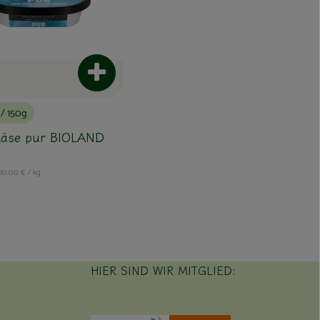
Produkt zum Warenkorb hinzufügen
€
/ 150g
nkorb hinzufügen
käse pur BIOLAND
, Referenzpreis:
20,00 €
/ kg
HIER SIND WIR MITGLIED: