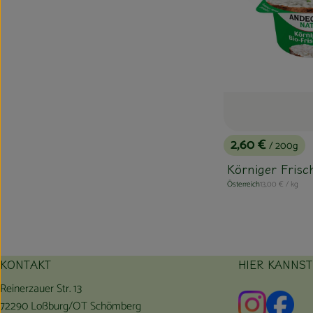
2,60 €
/ 200g
, Preis:
Körniger Fris
, Referenzpreis:
Österreich
13,00 €
/ kg
, Herkunft:
KONTAKT
HIER KANNS
Reinerzauer Str. 13
Externer L
Exte
72290 Loßburg/OT Schömberg