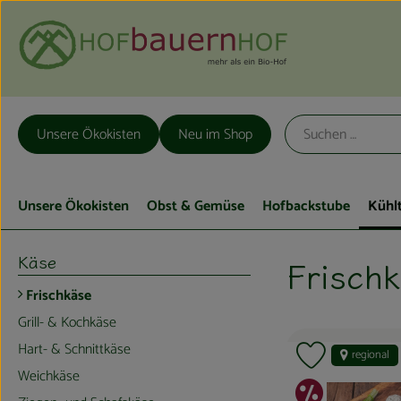
Unsere Ökokisten
Neu im Shop
Unsere Ökokisten
Obst & Gemüse
Hofbackstube
Kühl
Käse
Frisch
Frischkäse
Grill- & Kochkäse
Hart- & Schnittkäse
regional
Produkt zu F
Weichkäse
Sonde