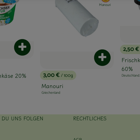
Manouri
2,50 
Produkt zum Warenkorb hinzufügen
, Preis:
Produkt zum Ware
Frisch
60%
3,00 €
chkäse 20%
/ 100g
Deutschland
, Preis:
, Herkunft:
Manouri
Griechenland
, Herkunft:
T DU UNS FOLGEN
RECHTLICHES
ink zu https://www.instagram.com/hofbauernhof/
rner Link zu https://www.facebook.com/farmfarmersfarm