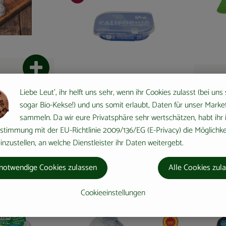
Produkt zum Warenkorb hinzufügen
Liebe Leut', ihr helft uns sehr, wenn ihr Cookies zulasst (bei uns
2,16 €
/ 150g
3,20 €
sogar Bio-Kekse!) und uns somit erlaubt, Daten für unser Marke
, Preis:
, Preis:
mit Kräutern
California
sammeln. Da wir eure Privatsphäre sehr wertschätzen, habt ihr 
Kräute
enzpreis:
 €
/ kg
stimmung mit der EU-Richtlinie 2009/136/EG (E-Privacy) die Möglichke
Doppelrahmstufe 70%
verschieden
, Herkunft:
nzustellen, an welche Dienstleister ihr Daten weitergebt.
, Referenzpreis:
Deutschland
14,40 €
/ kg
, Herkunft:
Dieser Artikel kann nur bis zum
09.08.2026 geliefert werden.
notwendige Cookies zulassen
Alle Cookies zul
Cookieeinstellungen
, Verband:
, Verband:
avouriten hinzufügen
Produkt zu Favouriten hinzufügen
Pro
, Kontrollstelle:
, Kontrollstelle:
AT-BIO-902
GR-BIO-03
, EU Herkunft: