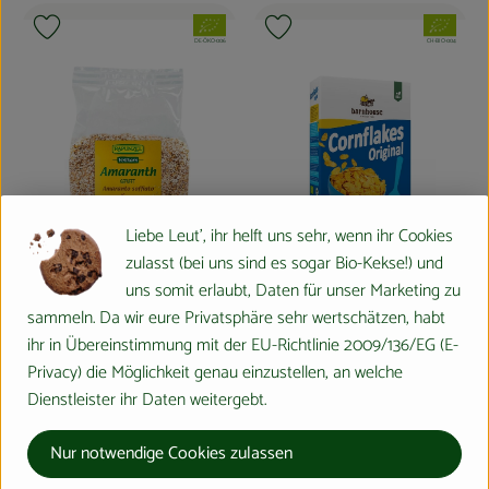
, Verband:
, Verband:
Produkt zu Favouriten hinzufügen
Produkt zu Favouriten hinzufügen
, Kontrollstelle:
, Kontrollstelle:
DE-ÖKO-006
CH-BIO-004
Liebe Leut', ihr helft uns sehr, wenn ihr Cookies
zulasst (bei uns sind es sogar Bio-Kekse!) und
uns somit erlaubt, Daten für unser Marketing zu
Produk
sammeln. Da wir eure Privatsphäre sehr wertschätzen, habt
Produkt zum Warenkorb hinzufügen
4,20 €
ihr in Übereinstimmung mit der EU-Richtlinie 2009/136/EG (E-
/ 375g
, Preis:
Privacy) die Möglichkeit genau einzustellen, an welche
Cornflakes Mr Reens
3,00 €
/ 150 g
, Preis:
Dienstleister ihr Daten weitergebt.
, Referenzpreis:
verschiedene Herkunft
11,20 €
/ kg
, Herkunft:
Alpen Amaranth gepufft
, Referenzpreis:
IN
20,00 €
/ kg
, Herkunft:
Nur notwendige Cookies zulassen
, Verband:
, Verband: