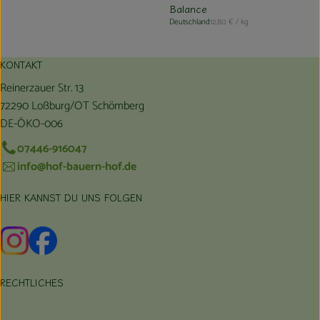
Balance
, Referenzpreis:
Deutschland
12,80 €
/ kg
, Herkunft:
KONTAKT
Reinerzauer Str. 13
72290 Loßburg/OT Schömberg
DE-ÖKO-006
07446-916047
info@hof-bauern-hof.de
HIER KANNST DU UNS FOLGEN
Externer Link zu https://www.instagram.com/hofbauernhof/
Externer Link zu https://www.facebook.com/farmfarmers
RECHTLICHES