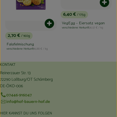
Produk
6,40 €
/ 175g
, Preis:
VegEgg - Eiersatz vegan
Produkt zum Warenkorb hinzufügen
, Referenzpreis:
verschiedene Herkunft
36,57 €
/ kg
, Herkunft:
2,70 €
/ 160g
, Preis:
Falafelmischung
, Referenzpreis:
verschiedene Herkunft
16,88 €
/ kg
, Herkunft:
KONTAKT
Reinerzauer Str. 13
72290 Loßburg/OT Schömberg
DE-ÖKO-006
07446-916047
info@hof-bauern-hof.de
HIER KANNST DU UNS FOLGEN