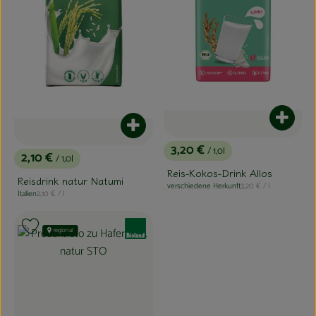
Produk
Produkt zum Warenkorb hinzufügen
3,20 €
/ 1,0l
2,10 €
, Preis:
/ 1,0l
, Preis:
Reis-Kokos-Drink Allos
Reisdrink natur Natumi
, Referenzpreis:
verschiedene Herkunft
3,20 €
/ l
, Herkunft:
, Referenzpreis:
Italien
2,10 €
/ l
, Herkunft:
, Verband:
Produkt zu Favouriten hinzufügen
regional