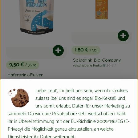
Produk
1,80 €
/ 1,0l
Produkt zum Warenkorb hinzufügen
, Preis:
Sojadrink Bio Company
9,50 €
/ 360g
, Referenzpreis:
verschiedene Herkunft
1,80 €
/ l
, Preis:
, Herkunft:
Haferdrink-Pulver
, Referenzpreis:
Europa
26,39 €
/ kg
, Herkunft:
Liebe Leut', ihr helft uns sehr, wenn ihr Cookies
, Verband:
, Verband:
Produkt zu Favouriten hinzufügen
Produkt zu Favouriten hinzufügen
zulasst (bei uns sind es sogar Bio-Kekse!) und
, Kontrollstelle:
, Kontrollstelle:
IT-BIO-007
IT-BIO-007
uns somit erlaubt, Daten für unser Marketing zu
sammeln. Da wir eure Privatsphäre sehr wertschätzen, habt
ihr in Übereinstimmung mit der EU-Richtlinie 2009/136/EG (E-
Privacy) die Möglichkeit genau einzustellen, an welche
Dienstleister ihr Daten weitergebt.