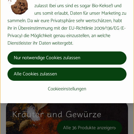
zulasst (bei uns sind es sogar Bio-Kekse!) und
uns somit erlaubt, Daten für unser Marketing zu
Wurst vom Hofbauernhof
sammeln. Da wir eure Privatsphäre sehr wertschätzen, habt
ihr in Übereinstimmung mit der EU-Richtlinie 2009/136/EG (E-
Alle 9 Produkte anzeigen
Privacy) die Möglichkeit genau einzustellen, an welche
Dienstleister ihr Daten weitergebt.
Nur notwendige Cookies zulassen
Öl & Würziges
Alle Cookies zulassen
Alle 45 Produkte anzeigen
Cookieeinstellungen
Kräuter und Gewürze
Alle 36 Produkte anzeigen