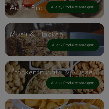
Kühltheke
Auf´s Brot
Alle 45 Produkte anzeigen
Aktionen & Neues
Naturkost
Müsli & Flocken
Getränke
Alle 17 Produkte anzeigen
Haushaltswaren
So geht´s
Trockenfrüchte & Nüsse
Hofladen
Alle 22 Produkte anzeigen
Über uns
Aktuelles
Veranstaltungen