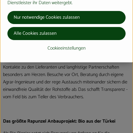
Dienstleister ihr Daten weitergebt.
Produktqualität steht bei Rapunzel an erster Stelle. Das
Nur notwendige Cookies zulassen
Qualitätssicherungs-Team nimmt daher eine Schlüsselposition im
Unternehmen ein. Die Kontrollen der Rohstoffe beginnen bereits
auf dem Feld. Bei Wareneingang werden alle Rohstoffe und
Alle Cookies zulassen
Produkte beprobt. Zusätzlich werden sie durch anerkannte externe
Labors unabhängig analysiert.
Cookieeinstellungen
Wie schon zu Beginn liegen Rapunzel auch heute die persönlichen
Kontakte zu den Lieferanten und langfristige Partnerschaften
besonders am Herzen. Besuche vor Ort, Beratung durch eigene
Agrar-Ingenieure und der rege Austausch miteinander sichern die
einwandfreie Qualität der Rohstoffe ab. Das schafft Transparenz -
vom Feld bis zum Teller des Verbrauchers.
Das größte Rapunzel Anbauprojekt: Bio aus der Türkei