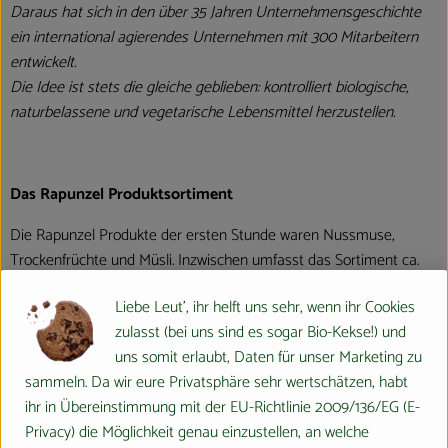
Daraus hat sich in den über 35 Jahren Unternehmensgeschichte
ein international agierendes Unternehmen mit 300 Mitarbeitern
entwickelt.
Die Idee ist stets die gleiche geblieben: kontrolliert biologische,
naturbelassene und vegetarische Lebensmittel herzustellen.
Das Rapunzel Produktsortiment
Die Rapunzel Produkte der ersten Stunde waren Nussmuse,
Trockenfrüchte und Müsli. Inzwischen umfasst das Sortiment ca.
550 Produkte. Zusätzlich zählen heute Erzeugnisse wie Teigwaren,
Liebe Leut', ihr helft uns sehr, wenn ihr Cookies
Speiseöle, Schokoladen und Kaffee zum Kernsortiment. Die Hälfte
zulasst (bei uns sind es sogar Bio-Kekse!) und
dieser Produkte wird in Legau im Allgäu hergestellt oder
uns somit erlaubt, Daten für unser Marketing zu
verarbeitet.
sammeln. Da wir eure Privatsphäre sehr wertschätzen, habt
ihr in Übereinstimmung mit der EU-Richtlinie 2009/136/EG (E-
Privacy) die Möglichkeit genau einzustellen, an welche
Produkte in bester Bio-Qualität