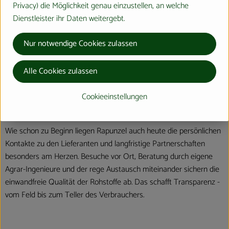
Privacy) die Möglichkeit genau einzustellen, an welche
Dienstleister ihr Daten weitergebt.
Produkte in bester Bio-Qualität
Nur notwendige Cookies zulassen
Produktqualität steht bei Rapunzel an erster Stelle. Das
Qualitätssicherungs-Team nimmt daher eine Schlüsselposition im
Alle Cookies zulassen
Unternehmen ein. Die Kontrollen der Rohstoffe beginnen bereits
auf dem Feld. Bei Wareneingang werden alle Rohstoffe und
Cookieeinstellungen
Produkte beprobt. Zusätzlich werden sie durch anerkannte externe
Labors unabhängig analysiert.
Wie schon zu Beginn liegen Rapunzel auch heute die persönlichen
Kontakte zu den Lieferanten und langfristige Partnerschaften
besonders am Herzen. Besuche vor Ort, Beratung durch eigene
Agrar-Ingenieure und der rege Austausch miteinander sichern die
einwandfreie Qualität der Rohstoffe ab. Das schafft Transparenz -
vom Feld bis zum Teller des Verbrauchers.