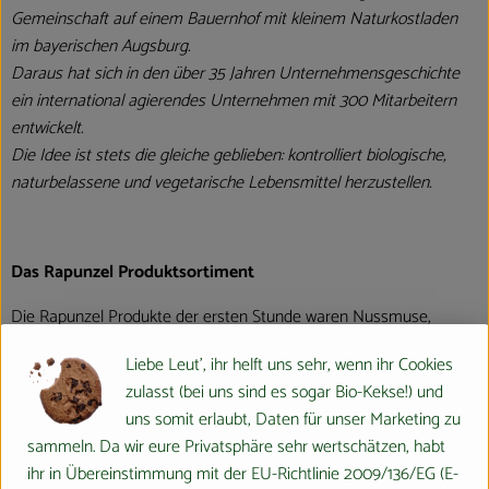
Gemeinschaft auf einem Bauernhof mit kleinem Naturkostladen
im bayerischen Augsburg.
Daraus hat sich in den über 35 Jahren Unternehmensgeschichte
ein international agierendes Unternehmen mit 300 Mitarbeitern
entwickelt.
Die Idee ist stets die gleiche geblieben: kontrolliert biologische,
naturbelassene und vegetarische Lebensmittel herzustellen.
Das Rapunzel Produktsortiment
Die Rapunzel Produkte der ersten Stunde waren Nussmuse,
Trockenfrüchte und Müsli. Inzwischen umfasst das Sortiment ca.
Liebe Leut', ihr helft uns sehr, wenn ihr Cookies
550 Produkte. Zusätzlich zählen heute Erzeugnisse wie Teigwaren,
zulasst (bei uns sind es sogar Bio-Kekse!) und
Speiseöle, Schokoladen und Kaffee zum Kernsortiment. Die Hälfte
uns somit erlaubt, Daten für unser Marketing zu
dieser Produkte wird in Legau im Allgäu hergestellt oder
sammeln. Da wir eure Privatsphäre sehr wertschätzen, habt
verarbeitet.
ihr in Übereinstimmung mit der EU-Richtlinie 2009/136/EG (E-