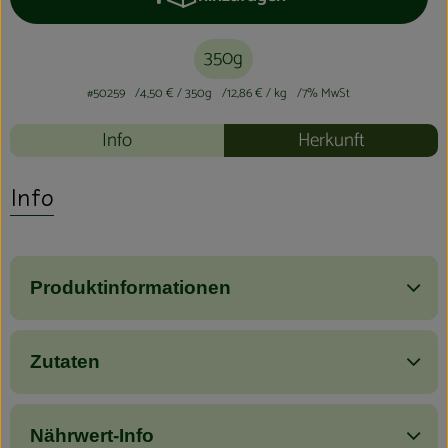
Produkt zum Warenkorb hinzufüge
350g
#50259
4,50 €
/ 350g
12,86 €
/ kg
7% MwSt
Info
Herkunft
Info
Produktinformationen
Zutaten
Nährwert-Info