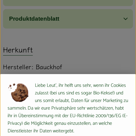
Produktdatenblatt
Herkunft
Hersteller: Bauckhof
verschiedene Herkunft
Liebe Leut', ihr helft uns sehr, wenn ihr Cookies
zulasst (bei uns sind es sogar Bio-Kekse!) und
uns somit erlaubt, Daten für unser Marketing zu
sammeln. Da wir eure Privatsphäre sehr wertschätzen, habt
ihr in Übereinstimmung mit der EU-Richtlinie 2009/136/EG (E-
Bauck GmbH
Privacy) die Möglichkeit genau einzustellen, an welche
Dienstleister ihr Daten weitergebt.
D 29571 Rosche