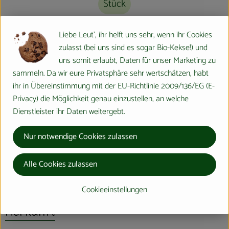
Stück
#16014
4,50 €
/ Stück
19% MwSt
Handelsklasse II
Liebe Leut', ihr helft uns sehr, wenn ihr Cookies
Info
Herkunft
zulasst (bei uns sind es sogar Bio-Kekse!) und
uns somit erlaubt, Daten für unser Marketing zu
Info
sammeln. Da wir eure Privatsphäre sehr wertschätzen, habt
ihr in Übereinstimmung mit der EU-Richtlinie 2009/136/EG (E-
Privacy) die Möglichkeit genau einzustellen, an welche
Dienstleister ihr Daten weitergebt.
Produktinformationen
Nur notwendige Cookies zulassen
Produktdatenblatt
Alle Cookies zulassen
Cookieeinstellungen
Herkunft