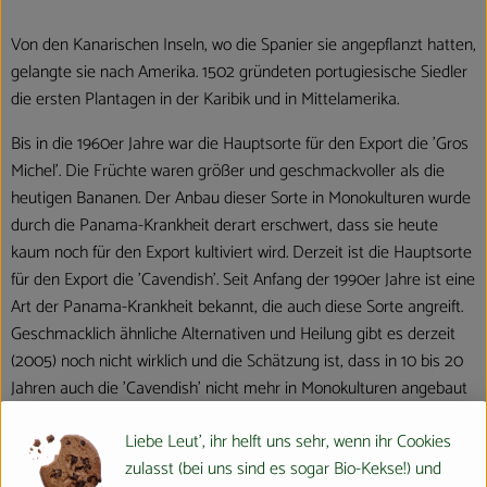
Von den Kanarischen Inseln, wo die Spanier sie angepflanzt hatten,
gelangte sie nach Amerika. 1502 gründeten portugiesische Siedler
die ersten Plantagen in der Karibik und in Mittelamerika.
Bis in die 1960er Jahre war die Hauptsorte für den Export die 'Gros
Michel'. Die Früchte waren größer und geschmackvoller als die
heutigen Bananen. Der Anbau dieser Sorte in Monokulturen wurde
durch die Panama-Krankheit derart erschwert, dass sie heute
kaum noch für den Export kultiviert wird. Derzeit ist die Hauptsorte
für den Export die 'Cavendish'. Seit Anfang der 1990er Jahre ist eine
Art der Panama-Krankheit bekannt, die auch diese Sorte angreift.
Geschmacklich ähnliche Alternativen und Heilung gibt es derzeit
(2005) noch nicht wirklich und die Schätzung ist, dass in 10 bis 20
Jahren auch die 'Cavendish' nicht mehr in Monokulturen angebaut
werden kann. Das Einkreuzen von Resistenzgenen in die Sorte
Liebe Leut', ihr helft uns sehr, wenn ihr Cookies
'Cavendish' war bisher nicht erfolgreich – daher wird derzeit
zulasst (bei uns sind es sogar Bio-Kekse!) und
intensiv an transgenen Bananenlinien geforscht. Ein Einkreuzen ist