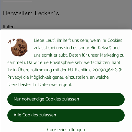
Hersteller: Lecker´s
Italien
Liebe Leut', ihr helft uns sehr, wenn ihr Cookies
zulasst (bei uns sind es sogar Bio-Kekse!) und
LECKER'S Bio Manufaktur GmbH
uns somit erlaubt, Daten für unser Marketing zu
sammeln. Da wir eure Privatsphäre sehr wertschätzen, habt
D 55286 Wörrstadt
ihr in Übereinstimmung mit der EU-Richtlinie 2009/136/EG (E-
Bereits 1935 stellte die Familie Lecker im bayrischen Furth im Wald
Privacy) die Möglichkeit genau einzustellen, an welche
unter ihrem Namen Backpulver her. Im Jahre 1997 wurde der
Dienstleister ihr Daten weitergebt.
Betrieb von uns, da es keine Nachfolge gab, übernommen und ist
Nur notwendige Cookies zulassen
seitdem am Standort Wörrstadt in Rheinhessen die
familiengeführte LECKER’s Bio Manufaktur für natürliche
Backwaren und -zutaten.
Alle Cookies zulassen
Die Produktrange wurde seitdem stetig weiterentwickelt und –
immer unter der Berücksichtig der Anforderungen des
Cookieeinstellungen