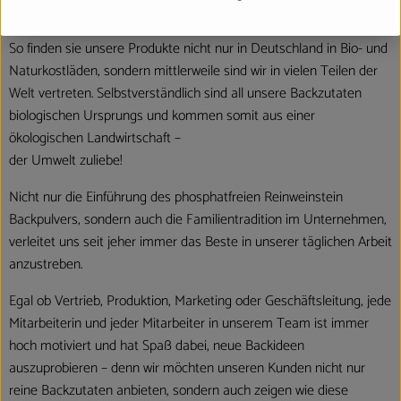
Namensgebers – erweitert.
So finden sie unsere Produkte nicht nur in Deutschland in Bio- und
Naturkostläden, sondern mittlerweile sind wir in vielen Teilen der
Welt vertreten. Selbstverständlich sind all unsere Backzutaten
biologischen Ursprungs und kommen somit aus einer
ökologischen Landwirtschaft –
der Umwelt zuliebe!
Nicht nur die Einführung des phosphatfreien Reinweinstein
Backpulvers, sondern auch die Familientradition im Unternehmen,
verleitet uns seit jeher immer das Beste in unserer täglichen Arbeit
anzustreben.
Egal ob Vertrieb, Produktion, Marketing oder Geschäftsleitung, jede
Mitarbeiterin und jeder Mitarbeiter in unserem Team ist immer
hoch motiviert und hat Spaß dabei, neue Backideen
auszuprobieren – denn wir möchten unseren Kunden nicht nur
reine Backzutaten anbieten, sondern auch zeigen wie diese