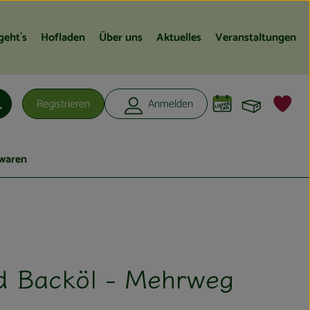
geht´s
Hofladen
Über uns
Aktuelles
Veranstaltungen
Warenko
L
Registrieren
Anmelden
Suchen
waren
d Backöl - Mehrweg