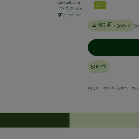
EG-Kontrolliert
, Kontrollstelle:
DE-ÖKO-006
Deutschland
, Herkunft:
4,80 €
/ 500ml
9,
500ml
#70312
4,80 €
/ 500ml
9,6