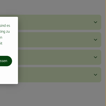
 sind es
ting zu
in
it
assen