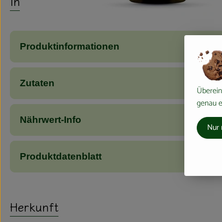
Info
Produktinformationen
Zutaten
Überein
genau ei
Nährwert-Info
Nur 
Produktdatenblatt
Herkunft