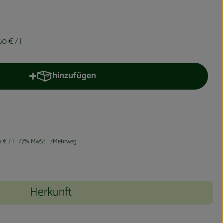
60 €
/ l
hinzufügen
Produkt zum Warenkorb hinzufügen
0 €
/ l
7% MwSt
Mehrweg
Herkunft