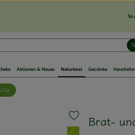
So 
theke
Aktionen & Neues
Naturkost
Getränke
Haushalts
 Co.
Brat- un
Produkt zu Favouriten hinzufügen
, Verband: