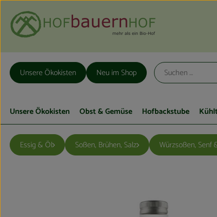
Unsere Ökokisten
Neu im Shop
Unsere Ökokisten
Obst & Gemüse
Hofbackstube
Kühl
Essig & Öl
Soßen, Brühen, Salz
Würzsoßen, Senf &