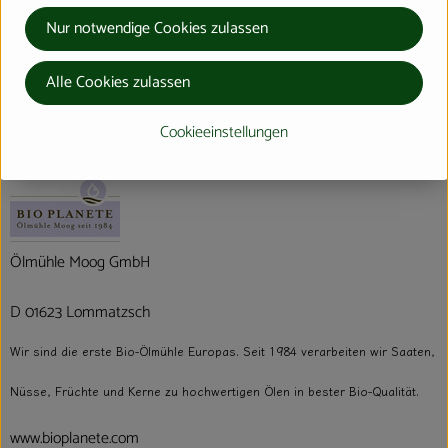
Nur notwendige Cookies zulassen
Herkunft
Alle Cookies zulassen
Hersteller: Bio Planète
Cookieeinstellungen
Frankreich
Ölmühle Moog GmbH
D 01623 Lommatzsch
Wir sind die erste Bio-Ölmühle Europas. Seit 1984 verarbeiten wir Saaten,
Nüsse, Früchte und Kerne zu hochwertigen Ölen in bester Bio-Qualität.
www.bioplanete.com