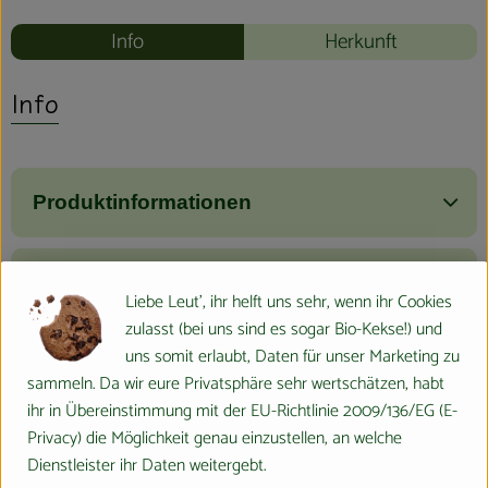
Info
Herkunft
Info
Produktinformationen
Zutaten
Liebe Leut', ihr helft uns sehr, wenn ihr Cookies
zulasst (bei uns sind es sogar Bio-Kekse!) und
uns somit erlaubt, Daten für unser Marketing zu
Nährwert-Info
sammeln. Da wir eure Privatsphäre sehr wertschätzen, habt
ihr in Übereinstimmung mit der EU-Richtlinie 2009/136/EG (E-
Privacy) die Möglichkeit genau einzustellen, an welche
Produktdatenblatt
Dienstleister ihr Daten weitergebt.