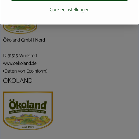
Deutschland
Cookieeinstellungen
Ökoland GmbH Nord
D 31515 Wunstorf
www.oekoland.de
(Daten von Ecoinform)
ÖKOLAND