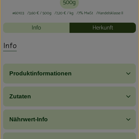
500g
#60103
3,60 €
/ 500g
7,20 €
/ kg
7% MwSt
Handelsklasse II
Info
Herkunft
Info
Produktinformationen
Zutaten
Nährwert-Info