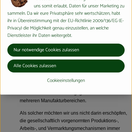
uns somit erlaubt, Daten für unser Marketing zu
Wer ist ErdmannHAUSER?
sammeln. Da wir eure Privatsphäre sehr wertschätzen, habt
Arbeit an der Erde.
ihr in Übereinstimmung mit der EU-Richtlinie 2009/136/EG (E-
Privacy) die Möglichkeit genau einzustellen, an welche
Arbeit für die Erde.
Dienstleister ihr Daten weitergebt.
Arbeit für den Menschen.
Nur notwendige Cookies zulassen
Arbeit durch Menschen.
Alle Cookies zulassen
Das ist ErdmannHAUSER.
Cookieeinstellungen
ErdmannHAUSER ist ein gegliederter Betrieb mit
mehreren Manufakturbereichen.
Als solcher möchten wir uns nicht darin erschöpfen,
die gesellschaftlich vorgenormten Produktions-,
Arbeits-, und Vermarktungsmechanismen immer