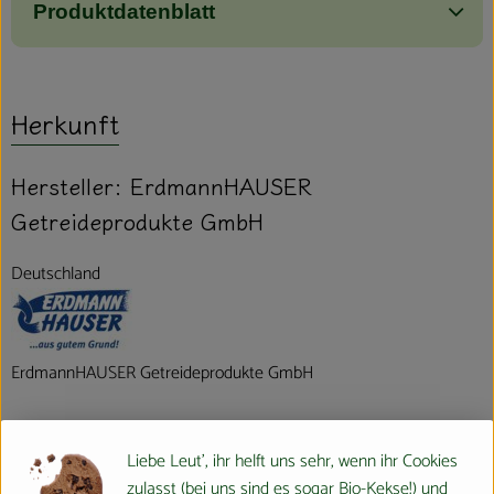
Produktdatenblatt
Herkunft
Hersteller: ErdmannHAUSER
Getreideprodukte GmbH
Deutschland
ErdmannHAUSER Getreideprodukte GmbH
D 71729 Erdmannhausen
Liebe Leut', ihr helft uns sehr, wenn ihr Cookies
zulasst (bei uns sind es sogar Bio-Kekse!) und