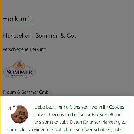
Herkunft
Hersteller: Sommer & Co.
verschiedene Herkunft
Praum & Sommer GmbH
Liebe Leut', ihr helft uns sehr, wenn ihr Cookies
D 61267 Neu-Anspach
zulasst (bei uns sind es sogar Bio-Kekse!) und
Wir über uns
uns somit erlaubt, Daten für unser Marketing zu
sammeln. Da wir eure Privatsphäre sehr wertschätzen, habt
Wir von SOMMER sind ein familiengeführtes, unabhängiges