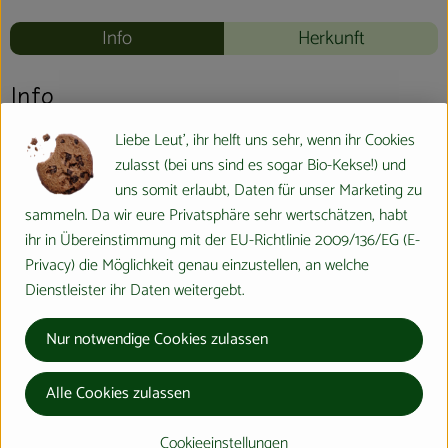
Info
Herkunft
Info
Liebe Leut', ihr helft uns sehr, wenn ihr Cookies
zulasst (bei uns sind es sogar Bio-Kekse!) und
Produktinformationen
uns somit erlaubt, Daten für unser Marketing zu
sammeln. Da wir eure Privatsphäre sehr wertschätzen, habt
ihr in Übereinstimmung mit der EU-Richtlinie 2009/136/EG (E-
Produktdatenblatt
Privacy) die Möglichkeit genau einzustellen, an welche
Dienstleister ihr Daten weitergebt.
Nur notwendige Cookies zulassen
Herkunft
Alle Cookies zulassen
Hersteller: Weleda
Cookieeinstellungen