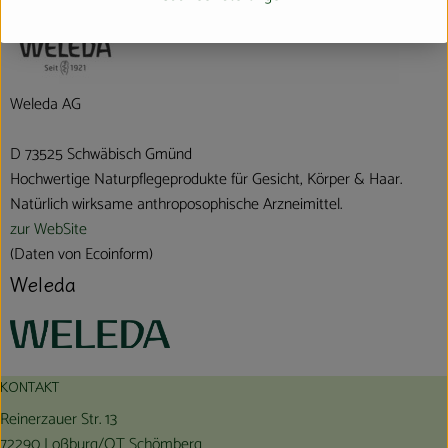
verschiedene Herkunft
Weleda AG
D 73525 Schwäbisch Gmünd
Hochwertige Naturpflegeprodukte für Gesicht, Körper & Haar.
Natürlich wirksame anthroposophische Arzneimittel.
zur WebSite
(Daten von Ecoinform)
Weleda
KONTAKT
Reinerzauer Str. 13
72290 Loßburg/OT Schömberg