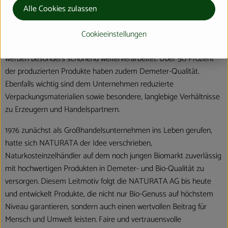
Qualität, Nachhaltigkeit und einzigartigen Geschmack aus. Die
Alle Cookies zulassen
Marke macht dabei den extra Schritt, um Verbrauchern mehr als
Standard Bio zu garantieren. Die rund 300 Premium-Produkte
Cookieeinstellungen
enthalten daher ausschließlich natürliche, biologische Zutaten und
werden besonders schonend weiterverarbeitet. Über 50 Prozent
der produzierten Produkte haben zudem Demeter-Qualität.
Ebenfalls wichtig sind dem Unternehmen reduzierte
Verpackungsmaterialien sowie besondere, langlebige Verhältnisse
zu Erzeugern und Handelspartnern.
1976 zunächst als Großhandelsunternehmen ins Leben gerufen,
hatte sich NATURATA der Idee verschrieben,
Naturkosteinzelhändler auf dem noch jungen Biomarkt zuverlässig
mit hochwertigen Produkten in Demeter- und Bio-Qualität zu
versorgen. Diesem Leitmotiv folgt die NATURATA AG bis heute
und entwickelt Produkte, die nicht nur Bio-Genuss auf höchstem
Niveau garantieren, sondern auch einen wertvollen Beitrag für
Mensch und Umwelt leisten. Faire und vertrauensvolle