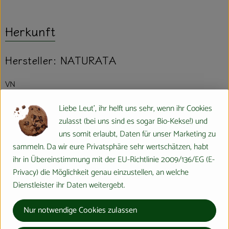
Herkunft
Hersteller: NATURATA
VN
Liebe Leut', ihr helft uns sehr, wenn ihr Cookies
zulasst (bei uns sind es sogar Bio-Kekse!) und
uns somit erlaubt, Daten für unser Marketing zu
Naturata AG
sammeln. Da wir eure Privatsphäre sehr wertschätzen, habt
ihr in Übereinstimmung mit der EU-Richtlinie 2009/136/EG (E-
D 71672 Marbach
Privacy) die Möglichkeit genau einzustellen, an welche
Dienstleister ihr Daten weitergebt.
Die NATURATA AG – „Wir leben Bio 4.0“
Nur notwendige Cookies zulassen
Als führender Anbieter von biologischen und bio-dynamischen
Lebensmitteln zeichnet sich die NATURATA AG durch beste