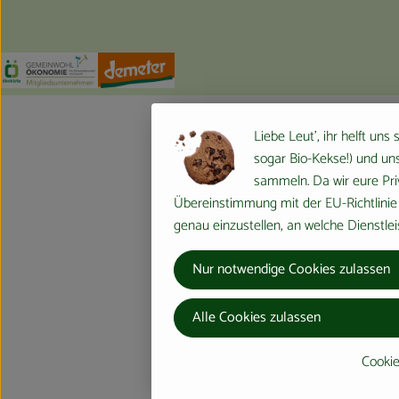
Externer Link zu https://www.oekokiste.de/
Externer Link zu https://germany.econgood.org/
Externer Link zu https://www.demeter.d
Liebe Leut', ihr helft uns
sogar Bio-Kekse!) und uns
sammeln. Da wir eure Priv
Übereinstimmung mit der EU-Richtlinie 
genau einzustellen, an welche Dienstlei
Nur notwendige Cookies zulassen
Alle Cookies zulassen
Cookie