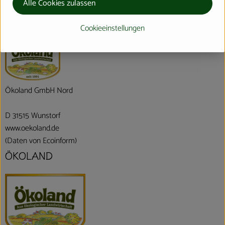
Alle Cookies zulassen
Hersteller: ÖKOLAND
Cookieeinstellungen
Deutschland
Ökoland GmbH Nord
D 31515 Wunstorf
www.oekoland.de
(Daten von Ecoinform)
ÖKOLAND