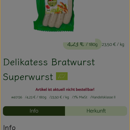
Kühltheke
Aktionen & Neues
Naturkost
4,23 €
Getränke
/ 180g
23,50 €
/ kg
Haushaltswaren
Delikatess Bratwurst
Superwurst
So geht´s
Artikel ist aktuell nicht bestellbar!
Hofladen
#40136
4,23 €
/ 180g
23,50 €
/ kg
7% MwSt
Handelsklasse II
Über uns
Info
Herkunft
Aktuelles
Info
Veranstaltungen