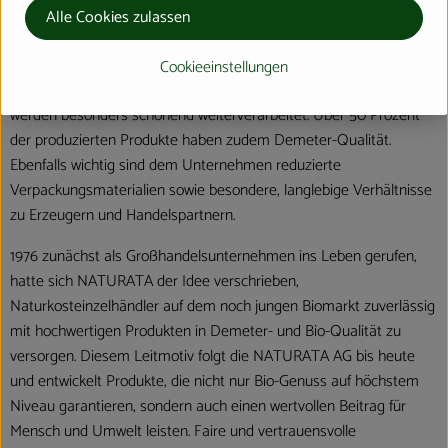
Qualität, Nachhaltigkeit und einzigartigen Geschmack aus. Die
Alle Cookies zulassen
Marke macht dabei den extra Schritt, um Verbrauchern mehr als
Standard Bio zu garantieren. Die rund 300 Premium-Produkte
Cookieeinstellungen
enthalten daher ausschließlich natürliche, biologische Zutaten und
werden besonders schonend weiterverarbeitet. Über 50 Prozent
der produzierten Produkte haben zudem Demeter-Qualität.
Ebenfalls wichtig sind dem Unternehmen reduzierte
Verpackungsmaterialien sowie besondere, langlebige Verhältnisse
zu Erzeugern und Handelspartnern.
1976 zunächst als Großhandelsunternehmen ins Leben gerufen,
hatte sich NATURATA der Idee verschrieben,
Naturkosteinzelhändler auf dem noch jungen Biomarkt zuverlässig
mit hochwertigen Produkten in Demeter- und Bio-Qualität zu
versorgen. Diesem Leitmotiv folgt die NATURATA AG bis heute
und entwickelt Produkte, die nicht nur Bio-Genuss auf höchstem
Niveau garantieren, sondern auch einen wertvollen Beitrag für
Mensch und Umwelt leisten. Faire und vertrauensvolle