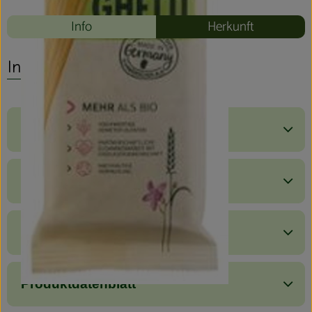
Info
Herkunft
Info
Produktinformationen
Zutaten
Nährwert-Info
Produktdatenblatt