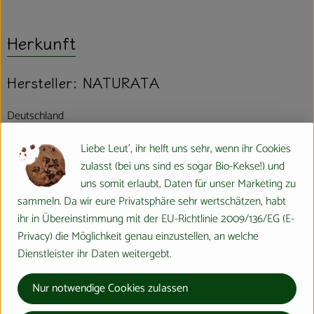
Herkunft
Hersteller: NATURATA
Deutschland
Liebe Leut', ihr helft uns sehr, wenn ihr Cookies
zulasst (bei uns sind es sogar Bio-Kekse!) und
uns somit erlaubt, Daten für unser Marketing zu
Naturata AG
sammeln. Da wir eure Privatsphäre sehr wertschätzen, habt
ihr in Übereinstimmung mit der EU-Richtlinie 2009/136/EG (E-
D 71672 Marbach
Privacy) die Möglichkeit genau einzustellen, an welche
Dienstleister ihr Daten weitergebt.
Die NATURATA AG – „Wir leben Bio 4.0“
Nur notwendige Cookies zulassen
Als führender Anbieter von biologischen und bio-dynamischen
Lebensmitteln zeichnet sich die NATURATA AG durch beste