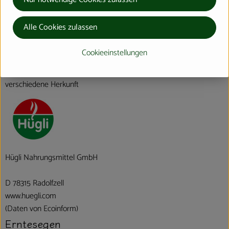
Alle Cookies zulassen
Herkunft
Cookieeinstellungen
Hersteller: Erntesegen
verschiedene Herkunft
Hügli Nahrungsmittel GmbH
D 78315 Radolfzell
www.huegli.com
(Daten von Ecoinform)
Erntesegen