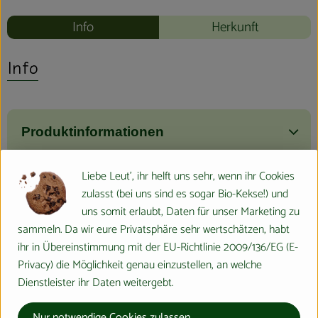
Info
Herkunft
Info
Produktinformationen
Liebe Leut', ihr helft uns sehr, wenn ihr Cookies
Zutaten
zulasst (bei uns sind es sogar Bio-Kekse!) und
uns somit erlaubt, Daten für unser Marketing zu
sammeln. Da wir eure Privatsphäre sehr wertschätzen, habt
Nährwert-Info
ihr in Übereinstimmung mit der EU-Richtlinie 2009/136/EG (E-
Privacy) die Möglichkeit genau einzustellen, an welche
Dienstleister ihr Daten weitergebt.
Produktdatenblatt
Nur notwendige Cookies zulassen