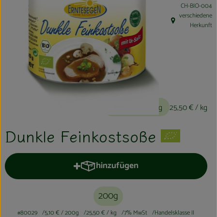
, Kontrollstelle
CH-BIO-004
Kühltheke
verschiedene
, Herkunft:
Herkunft
Aktionen & Neues
Naturkost
Getränke
Haushaltswaren
5,10 €
/ 200g
25,50 €
/ kg
So geht´s
Dunkle Feinkostsoße
Hofladen
hinzufügen
Produkt zum Warenkorb hinzufüge
Über uns
Aktuelles
200g
#80029
5,10 €
/ 200g
25,50 €
/ kg
7% MwSt
Handelsklasse II
Veranstaltungen