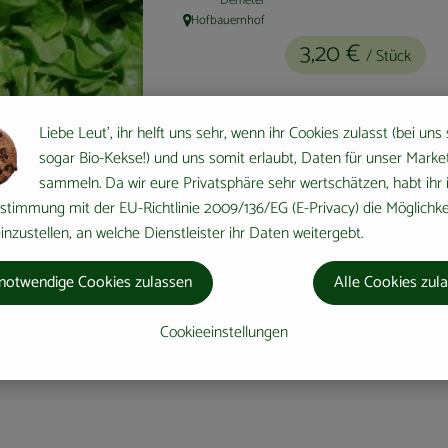
Demeter
Hofbauernhof
, Herkunft:
3,20 €
/ Stück
Liebe Leut', ihr helft uns sehr, wenn ihr Cookies zulasst (bei uns
sogar Bio-Kekse!) und uns somit erlaubt, Daten für unser Marke
sammeln. Da wir eure Privatsphäre sehr wertschätzen, habt ihr 
Stück
stimmung mit der EU-Richtlinie 2009/136/EG (E-Privacy) die Möglichke
nzustellen, an welche Dienstleister ihr Daten weitergebt.
#223
3,20 €
/ Stück
7% Mw
notwendige Cookies zulassen
Alle Cookies zul
Cookieeinstellungen