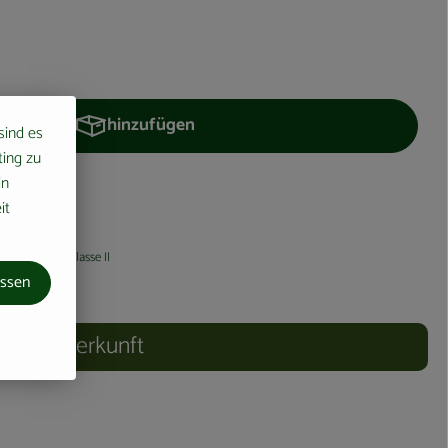
hinzufügen
 sind es
Produkt zum Warenkorb hinzufügen
ting zu
in
it
St
Handelsklasse II
assen
Herkunft