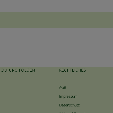
T DU UNS FOLGEN
RECHTLICHES
ink zu https://www.instagram.com/hofbauernhof/
rner Link zu https://www.facebook.com/farmfarmersfarm
AGB
Impressum
Datenschutz