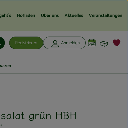
geht´s
Hofladen
Über uns
Aktuelles
Veranstaltungen
Warenko
L
Registrieren
Anmelden
Suchen
waren
tsalat grün HBH
f