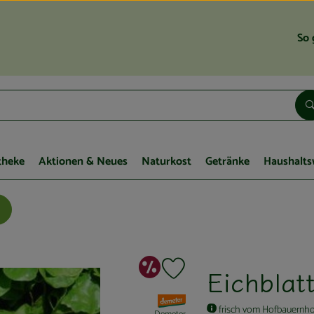
So 
theke
Aktionen & Neues
Naturkost
Getränke
Haushalts
Sonderangebot
Eichblat
Produkt zu Favouriten hinzufügen
, Verband:
frisch vom Hofbauernho