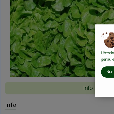
Überein
genau ei
Nur 
Info
Info