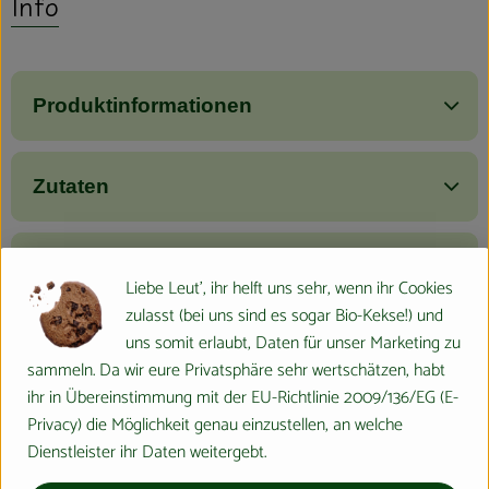
Info
Produktinformationen
Zutaten
Nährwert-Info
Liebe Leut', ihr helft uns sehr, wenn ihr Cookies
zulasst (bei uns sind es sogar Bio-Kekse!) und
uns somit erlaubt, Daten für unser Marketing zu
Produktdatenblatt
sammeln. Da wir eure Privatsphäre sehr wertschätzen, habt
ihr in Übereinstimmung mit der EU-Richtlinie 2009/136/EG (E-
Privacy) die Möglichkeit genau einzustellen, an welche
Dienstleister ihr Daten weitergebt.
Herkunft