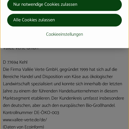
Nur notwendige Cookies zulassen
Hersteller: Vallée Verte
Alle Cookies zulassen
Österreich
Cookieeinstellungen
Vallée Verte GmbH
D 77694 Kehl
Die Firma Vallée Verte GmbH, gegründet 1999 hat sich auf die
Bereiche Handel und Disposition von Käse aus ökologischer
Landwirtschaft spezialisiert und konnte sich innerhalb der letzten
Jahre zu einem der führenden Handelsunternehmen in diesem
Marktsegment etablieren. Der Kundenkreis umfasst insbesondere
den deutschen, aber auch den europäischen Bio-Großhandel.
Kontrollnummer DE-ÖKO-003
www.vallee-verte.de/de/
(Daten von Ecoinform)