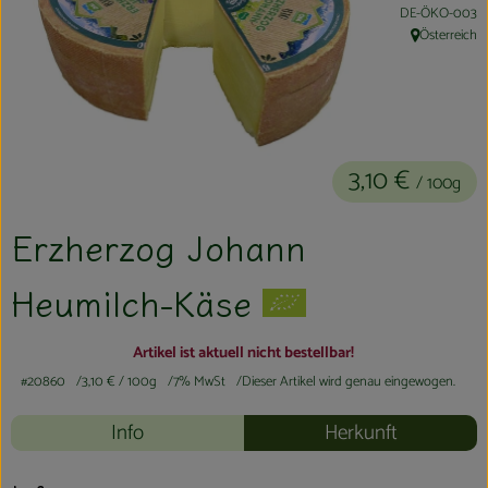
, Kontrollstelle:
DE-ÖKO-003
Kühltheke
Österreich
, Herkunft:
Aktionen & Neues
Naturkost
Getränke
3,10 €
/ 100g
Haushaltswaren
Erzherzog Johann
Heumilch-Käse
So geht´s
Hofladen
Artikel ist aktuell nicht bestellbar!
#20860
3,10 €
/ 100g
7% MwSt
Dieser Artikel wird genau eingewogen.
Über uns
Info
Herkunft
Aktuelles
Veranstaltungen