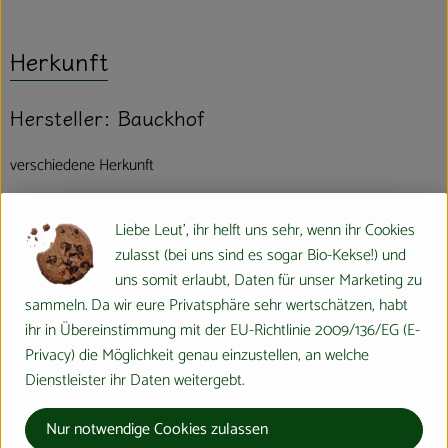
Herkunft
Hersteller: Bauckhof
verschiedene Herkunft
Liebe Leut', ihr helft uns sehr, wenn ihr Cookies
zulasst (bei uns sind es sogar Bio-Kekse!) und
uns somit erlaubt, Daten für unser Marketing zu
Bauck GmbH
sammeln. Da wir eure Privatsphäre sehr wertschätzen, habt
ihr in Übereinstimmung mit der EU-Richtlinie 2009/136/EG (E-
D 29571 Rosche
Privacy) die Möglichkeit genau einzustellen, an welche
Die Bauck GmbH wurde 1969 gegründet, um Bio- und Demeter-
Dienstleister ihr Daten weitergebt.
Erzeugnisse der Region zu vermarkten. Noch heute ist die
Förderung der biologisch-dynamischen Landwirtschaft eines der
Nur notwendige Cookies zulassen
wichtigsten Ziele des Naturkostherstellers.