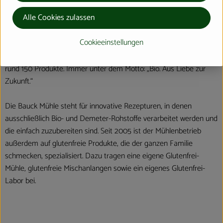
Alle Cookies zulassen
Vollwertige Müslis, erlesene Mehle, Backmischungen für saftige
Torten, Kuchen und Brote, nahrhafte Porridges und herzhafte
Cookieeinstellungen
Veggie-Mischungen, alles oft glutenfrei, weizenfrei und vegan –
unter der Marke Bauck Mühle vertreibt die Bauck GmbH heute
rund 150 Produkte. Immer unter dem Motto: „Bio. Aus Liebe zur
Zukunft.“
Die Bauck Mühle steht für innovative Rezepturen, in denen
ausschließlich Bio- und Demeter-Rohstoffe verarbeitet werden und
die einfach zuzubereiten sind. Seit 2005 ist der Mühlenbetrieb
außerdem auf glutenfreie Produkte, die der ganzen Familie
schmecken, spezialisiert. Dazu tragen eine eigene Glutenfrei-
Mühle, glutenfreie Mischanlangen sowie ein eigenes Glutenfrei-
Labor bei.