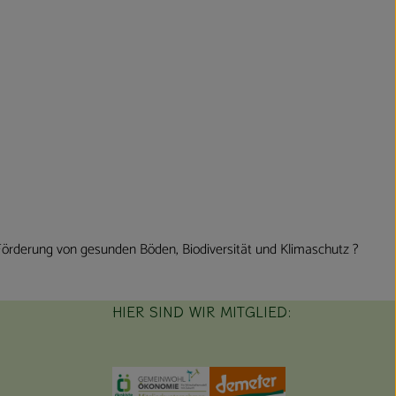
 Förderung von gesunden Böden, Biodiversität und Klimaschutz ?
HIER SIND WIR MITGLIED:
Externer Link zu https://www.oekokiste.de/
Externer Link zu https://germany
Externer Link zu h