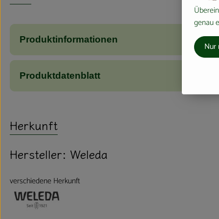
Überein
genau ei
Produktinformationen
Nur 
Produktdatenblatt
Herkunft
Hersteller: Weleda
verschiedene Herkunft