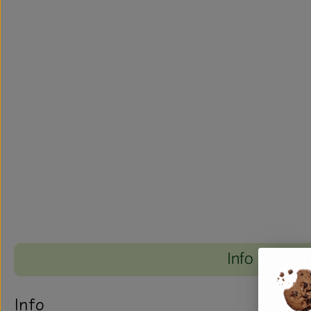
Info
Info