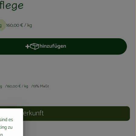
flege
g
160,00 €
/ kg
hinzufügen
Produkt zum Warenkorb hinzufügen
0g
160,00 €
/ kg
19% MwSt
Herkunft
 sind es
ting zu
in