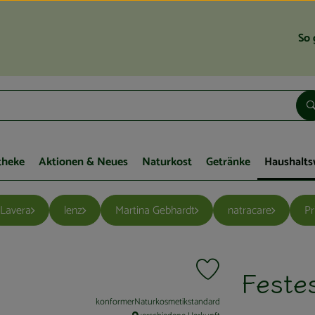
So 
theke
Aktionen & Neues
Naturkost
Getränke
Haushalts
Lavera
lenz
Martina Gebhardt
natracare
Pr
Feste
Produkt zu Favouriten hi
, Verband:
konformerNaturkosmetikstandard