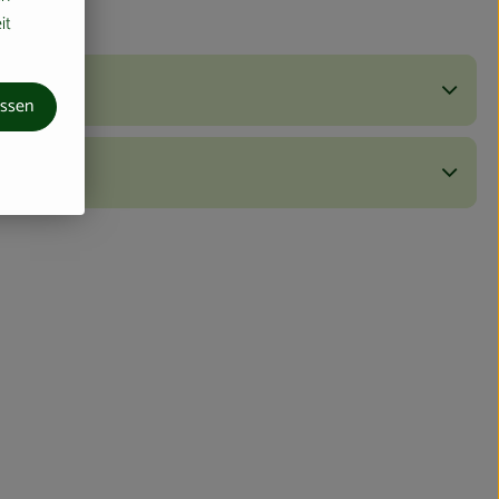
it
assen