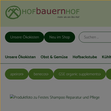
Unsere Ökokisten
Neu im Shop
Unsere Ökokisten
Obst & Gemüse
Hofbackstube
Kühl
apeiron
benecos
GSE organic supplements