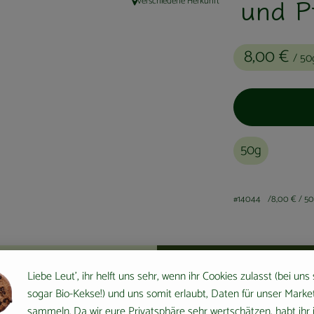
und P
verschiedene Herkunft
, Herkunft:
8,00 €
/ 50
50g
#14044
8,00 €
/ 5
Liebe Leut', ihr helft uns sehr, wenn ihr Cookies zulasst (bei uns
sogar Bio-Kekse!) und uns somit erlaubt, Daten für unser Marke
sammeln. Da wir eure Privatsphäre sehr wertschätzen, habt ihr 