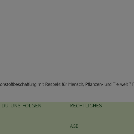
Rohstoffbeschaffung mit Respekt für Mensch, Pflanzen- und Tierwelt ?
T DU UNS FOLGEN
RECHTLICHES
ink zu https://www.instagram.com/hofbauernhof/
rner Link zu https://www.facebook.com/farmfarmersfarm
AGB