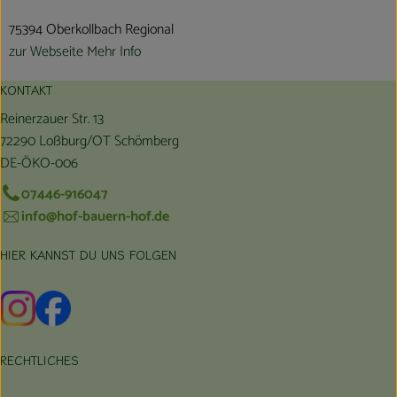
75394 Oberkollbach Regional
zur Webseite
Mehr Info
KONTAKT
Reinerzauer Str. 13
72290 Loßburg/OT Schömberg
DE-ÖKO-006
07446-916047
info@hof-bauern-hof.de
HIER KANNST DU UNS FOLGEN
Externer Link zu https://www.instagram.com/hofbauernhof/
Externer Link zu https://www.facebook.com/farmfarmers
RECHTLICHES