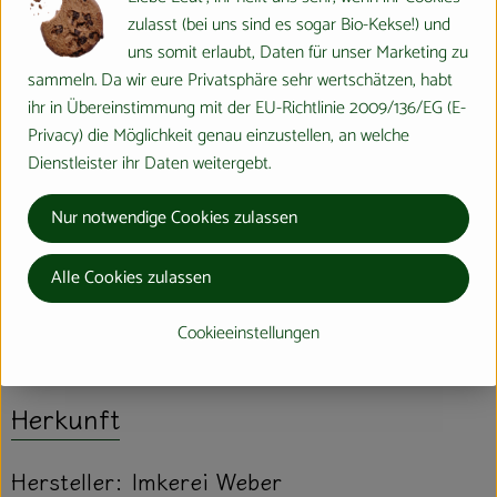
zulasst (bei uns sind es sogar Bio-Kekse!) und
Bioland - Frühjahrshonig
uns somit erlaubt, Daten für unser Marketing zu
Heller bis bernsteinfarbener, feincremiger, aromatischer Honig: Im
sammeln. Da wir eure Privatsphäre sehr wertschätzen, habt
Frühjahr fliegen die Bienen
ihr in Übereinstimmung mit der EU-Richtlinie 2009/136/EG (E-
Schlehenhecken, Haseln, Weiden, alle Arten von Obstbäume und
Privacy) die Möglichkeit genau einzustellen, an welche
die ersten Rapsblüten an, um
Dienstleister ihr Daten weitergebt.
Nektar und Pollen zu sammeln. Der dadurch entstehende, erste
Honig des Jahres schmeckt fruchtig
Nur notwendige Cookies zulassen
und blumig süß
Alle Cookies zulassen
Produktinformationen
Cookieeinstellungen
Herkunft
Hersteller: Imkerei Weber