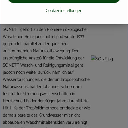
Cookieeinstellungen
Ausgangspunkt
SONETT gehört zu den Pionieren ökologischer
Wasch-und Reinigungsmittel und wurde 1977
gegründet, parallel zu der ganz neu
aufkommenden Naturkostbewegung. Der
ursprüngliche Anstoß für die Entwicklung der
SONETT Wasch- und Reinigungsmittel geht
jedoch noch weiter zurück, nämlich auf
Wasserforschungen, die der anthroposophische
Naturwissenschaftler Johannes Schnorr am
Institut für Strömungswissenschaften in
Herrischried Ender der 60ger Jahre durchführte.
Mit Hilfe der Tropfbildmethode entdeckte er wie
damals bereits das Grundwasser mit nicht
abbaubaren Waschmitteltensiden verunreinigt