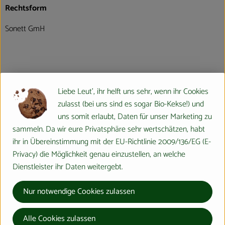
Rechtsform
Sonett GmH
Geschäftsführung
Liebe Leut', ihr helft uns sehr, wenn ihr Cookies
Geschäftsführung: Rebecca Kramer, Kerstin
zulasst (bei uns sind es sogar Bio-Kekse!) und
Schramm
uns somit erlaubt, Daten für unser Marketing zu
sammeln. Da wir eure Privatsphäre sehr wertschätzen, habt
ihr in Übereinstimmung mit der EU-Richtlinie 2009/136/EG (E-
Privacy) die Möglichkeit genau einzustellen, an welche
Markt, Verbreitungsgebiet
Dienstleister ihr Daten weitergebt.
Sonett wird vor allem über den Naturkosthandel
vertrieben. Die Sonett Produkte gibt es in 43
Nur notwendige Cookies zulassen
Ländern. Insgesamt 31 europäischen und 12
außereuropäischen Ländern und in 15 Sprachen.
Alle Cookies zulassen