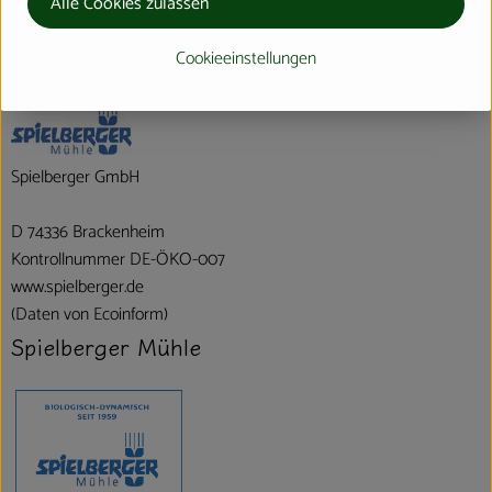
Alle Cookies zulassen
Hersteller: Spielberger Mühle
Cookieeinstellungen
Europa
Spielberger GmbH
D 74336 Brackenheim
Kontrollnummer DE-ÖKO-007
www.spielberger.de
(Daten von Ecoinform)
Spielberger Mühle