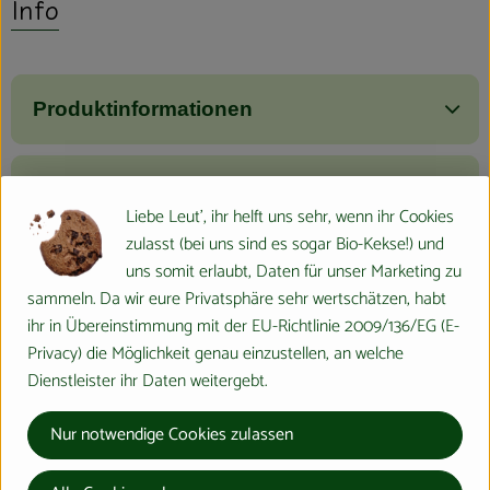
Info
Produktinformationen
Zutaten
Liebe Leut', ihr helft uns sehr, wenn ihr Cookies
zulasst (bei uns sind es sogar Bio-Kekse!) und
uns somit erlaubt, Daten für unser Marketing zu
Nährwert-Info
sammeln. Da wir eure Privatsphäre sehr wertschätzen, habt
ihr in Übereinstimmung mit der EU-Richtlinie 2009/136/EG (E-
Privacy) die Möglichkeit genau einzustellen, an welche
Produktdatenblatt
Dienstleister ihr Daten weitergebt.
Nur notwendige Cookies zulassen
Herkunft