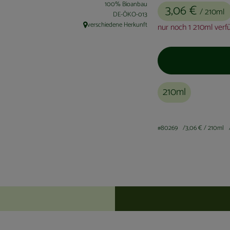
100% Bioanbau
3,06 €
/ 210ml
, Kontrollstelle:
DE-ÖKO-013
verschiedene Herkunft
nur noch 1 210ml verf
, Herkunft:
210ml
#80269
3,06 €
/ 210ml