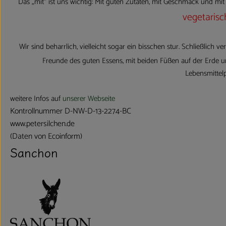
Das „mit“ ist uns wichtig: Mit guten Zutaten, mit Geschmack und mit 
vegetarisc
Wir sind beharrlich, vielleicht sogar ein bisschen stur. Schließli
Freunde des guten Essens, mit beiden Füßen auf der Erde 
Lebensmittel
weitere Infos auf
unserer Webseite
Kontrollnummer D-NW-D-13-2274-BC
www.petersilchen.de
(Daten von Ecoinform)
Sanchon