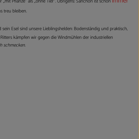
immer
er „mit Pflanze“ als „ohne Tier“. Übrigens: Sanchon ist schon
s treu bleiben.
 sein Esel sind unsere Lieblingshelden: Bodenständig und praktisch,
itters kämpfen wir gegen die Windmühlen der industriellen
ch schmecken.