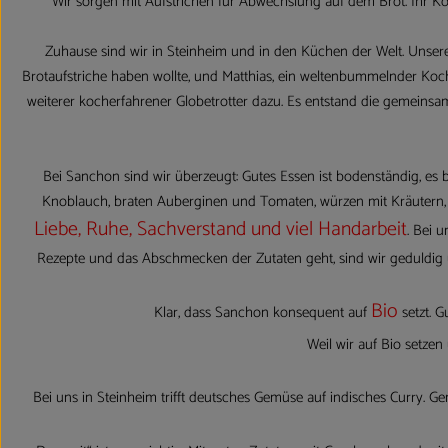
Wir sorgen mit Aufstrichen für Abwechslung auf dem Brot. Ihr K
Zuhause sind wir in Steinheim und in den Küchen der Welt. Unsere
Brotaufstriche haben wollte, und Matthias, ein weltenbummelnder Koch
weiterer kocherfahrener Globetrotter dazu. Es entstand die gemeinsa
Bei Sanchon sind wir überzeugt: Gutes Essen ist bodenständig, es 
Knoblauch, braten Auberginen und Tomaten, würzen mit Kräutern, 
Liebe, Ruhe, Sachverstand und viel Handarbeit
. Bei 
Rezepte und das Abschmecken der Zutaten geht, sind wir geduldig un
Bio
Klar, dass Sanchon konsequent auf
setzt. 
Weil wir auf Bio setze
Bei uns in Steinheim trifft deutsches Gemüse auf indisches Curry. G