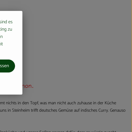
 sind es
ting zu
in
it
assen
von Sanchon.
mt nichts in den Topf, was man nicht auch zuhause in der Küche
 uns in Steinheim trifft deutsches Gemüse auf indisches Curry. Genauso