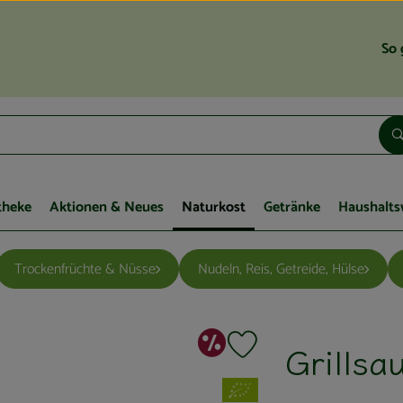
So 
theke
Aktionen & Neues
Naturkost
Getränke
Haushalts
Trockenfrüchte & Nüsse
Nudeln, Reis, Getreide, Hülse
Sonderangebo
Grillsa
Produkt zu Favouriten hinzuf
, Verband: