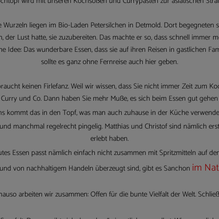
ochtopf wird mit unseren Kochsoßen und Currypasten zur asiatischen Str
 Wurzeln liegen im Bio-Laden Petersilchen in Detmold. Dort begegneten si
, der Lust hatte, sie zuzubereiten. Das machte er so, dass schnell imme
me Idee: Das wunderbare Essen, dass sie auf ihren Reisen in gastlichen Fa
sollte es ganz ohne Fernreise auch hier geben.
braucht keinen Firlefanz. Weil wir wissen, dass Sie nicht immer Zeit zum
Curry und Co. Dann haben Sie mehr Muße, es sich beim Essen gut gehen z
uns kommt das in den Topf, was man auch zuhause in der Küche verwenden 
d manchmal regelrecht pingelig. Matthias und Christof sind nämlich erst z
erlebt haben.
Gutes Essen passt nämlich einfach nicht zusammen mit Spritzmitteln auf d
im Nat
n und von nachhaltigem Handeln überzeugt sind, gibt es Sanchon
enauso arbeiten wir zusammen: Offen für die bunte Vielfalt der Welt. Schl