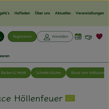
geht´s
Hofladen
Über uns
Aktuelles
Veranstaltungen
Warenko
L
Registrieren
Anmelden
Suchen
waren
Backen & Mehl
Schnelle Küche
Wurst vom Hofbauernho
t
uce Höllenfeuer
ügen