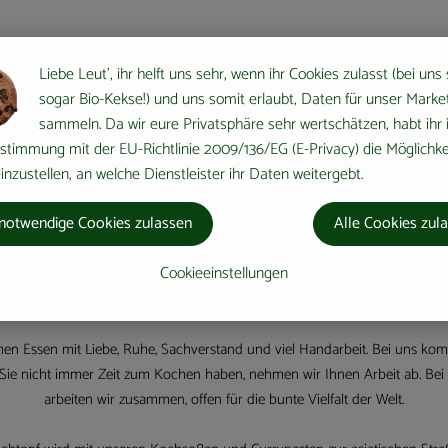
Liebe Leut', ihr helft uns sehr, wenn ihr Cookies zulasst (bei uns
sogar Bio-Kekse!) und uns somit erlaubt, Daten für unser Marke
sammeln. Da wir eure Privatsphäre sehr wertschätzen, habt ihr 
stimmung mit der EU-Richtlinie 2009/136/EG (E-Privacy) die Möglichke
nzustellen, an welche Dienstleister ihr Daten weitergebt.
notwendige Cookies zulassen
Alle Cookies zul
Cookieeinstellungen
llkommen bei den Bio-Lebensmittelhandwerkern 
en Essen mit Liebe, Ruhe, Sachverstand und viel Handarbeit. Bei uns kom
ss Sie nicht immer Zeit zum Kochen haben, nehmen wir Ihnen Arbeit ab. Bei
arbeiten wir zusammen, offen für die bunte Vielfalt der Welt.