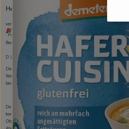
Hersteller: Voelkel
verschiedene Herkunft
Beutelsbacher Fruchtsaftkelterei GmbH
D 71384 Weinstadt
Die BEUTELSBACHER Fruchtsaftkelterei liegt im Herzen des traditi
Weinbaugebiets Remstal nordöstlich von Stuttgart - einer vom Bo
bevorzugten Landschaft Württembergs.
Der größte Teil des heimischen Obstes kommt aus der traditionsre
kommen von Streuobstwiesen, auf denen vorwiegend großkronig
Obstbäume verschiedener Arten und Sorten, Alters- und Größenkl
Abständen stehen.