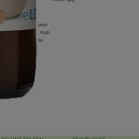
sehr viele Innovationen
 Demeter Kindersaft, Multi
elt wurde der bekannte
reis für
R Kindersaft wurde