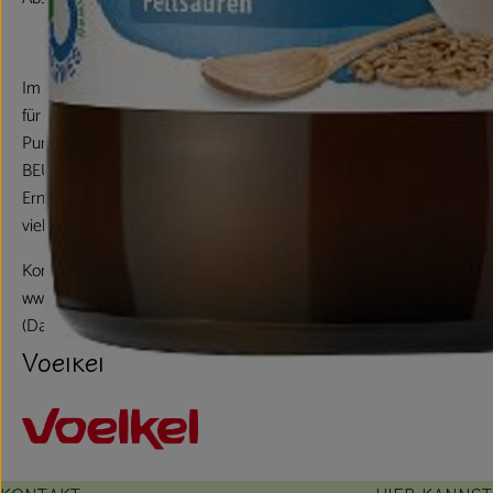
Im Verlauf der 85-jährigen Firmengeschichte hat BEUTELSBACHER 
für den Naturkostmarkt entwickelt. Beispiele hierfür sind der erste
Pur als erster Multi-Fruchtsaft wie auch Apfel-Mango Saft. Entwick
BEUTELSBACHER Demeter Kindersaft zusammen mit dem Arbeitsk
Ernährungsforschung. Das original Rezept für den BEUTELSBACHE
vielmals getestet.
Kontrollnummer D-BW-KA-007-31100-BC
www.beutelsbacher.de
(Daten von Ecoinform)
Voelkel