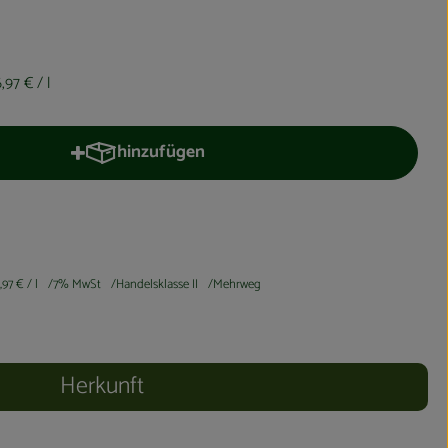
6,97 €
/ l
hinzufügen
Produkt zum Warenkorb hinzufügen
,97 €
/ l
7% MwSt
Handelsklasse II
Mehrweg
Herkunft