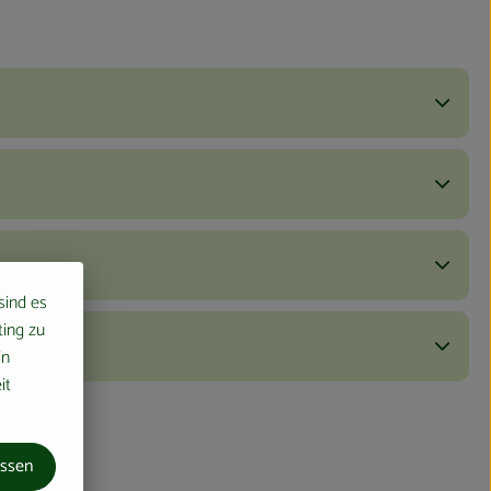
 sind es
ting zu
in
it
assen