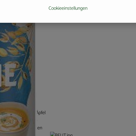
Cookieeinstellungen
onellen Obst- und
den und Klima
ichen Region. Die Äpfel
e und hochstämmige
assen in weiträumigen