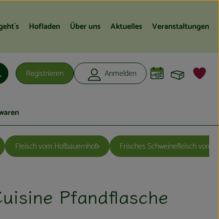
geht´s
Hofladen
Über uns
Aktuelles
Veranstaltungen
Warenko
L
Registrieren
Anmelden
Suchen
waren
Fleisch vom Hofbauernhof
Frisches Schweinefleisch vom 
uisine Pfandflasche
ügen