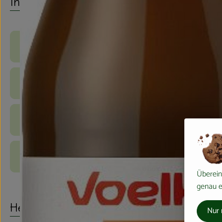
Info
Produktinformationen
Zutaten
Nährwert-Info
Produktdatenblatt
Überein
genau ei
Herkunft
Nur 