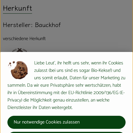
Herkunft
Hersteller: Bauckhof
verschiedene Herkunft
Liebe Leut', ihr helft uns sehr, wenn ihr Cookies
zulasst (bei uns sind es sogar Bio-Kekse!) und
Bauck GmbH
uns somit erlaubt, Daten für unser Marketing zu
sammeln. Da wir eure Privatsphäre sehr wertschätzen, habt
D 29571 Rosche
ihr in Übereinstimmung mit der EU-Richtlinie 2009/136/EG (E-
Die Bauck GmbH wurde 1969 gegründet, um Bio- und Demeter-
Privacy) die Möglichkeit genau einzustellen, an welche
Erzeugnisse der Region zu vermarkten. Noch heute ist die
Dienstleister ihr Daten weitergebt.
Förderung der biologisch-dynamischen Landwirtschaft eines der
wichtigsten Ziele des Naturkostherstellers.
Nur notwendige Cookies zulassen