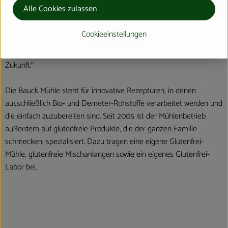
Vollwertige Müslis, erlesene Mehle, Backmischungen für saftige
Alle Cookies zulassen
Torten, Kuchen und Brote, nahrhafte Porridges und herzhafte
Veggie-Mischungen, alles oft glutenfrei, weizenfrei und vegan –
Cookieeinstellungen
unter der Marke Bauck Mühle vertreibt die Bauck GmbH heute
rund 150 Produkte. Immer unter dem Motto: „Bio. Aus Liebe zur
Zukunft.“
Die Bauck Mühle steht für innovative Rezepturen, in denen
ausschließlich Bio- und Demeter-Rohstoffe verarbeitet werden und
die einfach zuzubereiten sind. Seit 2005 ist der Mühlenbetrieb
außerdem auf glutenfreie Produkte, die der ganzen Familie
schmecken, spezialisiert. Dazu tragen eine eigene Glutenfrei-
Mühle, glutenfreie Mischanlangen sowie ein eigenes Glutenfrei-
Labor bei.