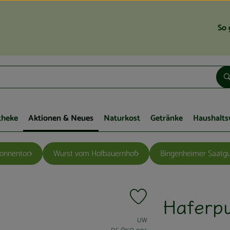
So 
theke
Aktionen & Neues
Naturkost
Getränke
Haushalts
Sonnentor
Wurst vom Hofbauernhof
Bingenheimer Saatgu
Haferpu
Produkt zu Favouriten hinzuf
, Verband:
UW