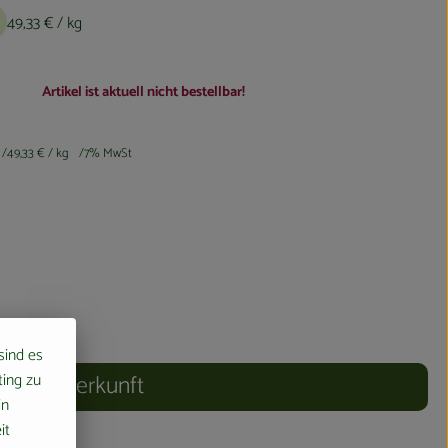
49,33 €
/ kg
Artikel ist aktuell nicht bestellbar!
49,33 €
/ kg
7% MwSt
 sind es
ting zu
Herkunft
in
it