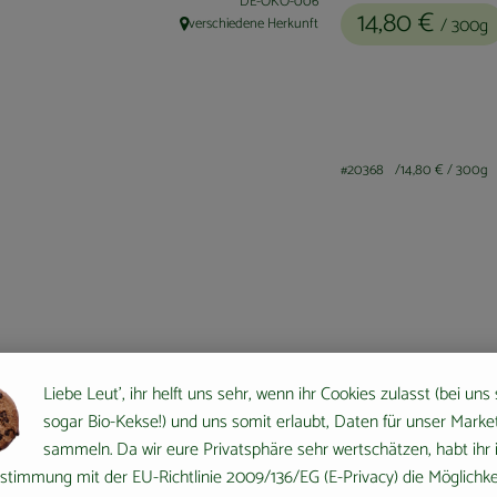
, Kontrollstelle:
DE-ÖKO-006
14,80 €
/ 300g
verschiedene Herkunft
, Herkunft:
#20368
14,80 €
/ 300g
Liebe Leut', ihr helft uns sehr, wenn ihr Cookies zulasst (bei uns
sogar Bio-Kekse!) und uns somit erlaubt, Daten für unser Marke
sammeln. Da wir eure Privatsphäre sehr wertschätzen, habt ihr 
stimmung mit der EU-Richtlinie 2009/136/EG (E-Privacy) die Möglichke