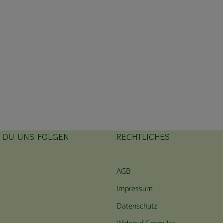
T DU UNS FOLGEN
RECHTLICHES
ink zu https://www.instagram.com/hofbauernhof/
rner Link zu https://www.facebook.com/farmfarmersfarm
AGB
Impressum
Datenschutz