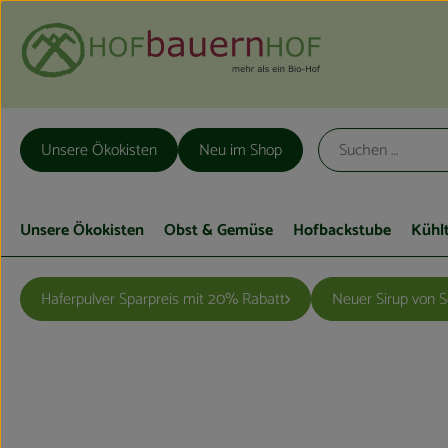
Unsere Ökokisten
Neu im Shop
Unsere Ökokisten
Obst & Gemüse
Hofbackstube
Kühl
Haferpulver Sparpreis mit 20% Rabatt
Neuer Sirup von 