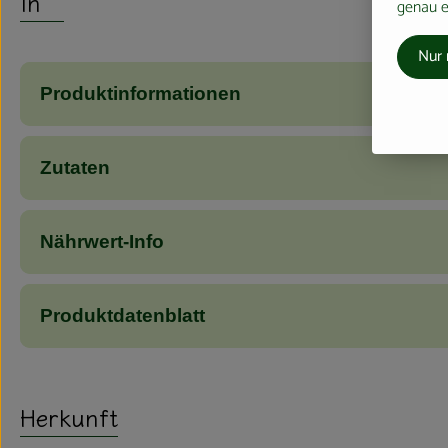
Info
genau ei
Nur 
Produktinformationen
Zutaten
Nährwert-Info
Produktdatenblatt
Herkunft