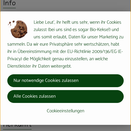
Info
Liebe Leut', ihr helft uns sehr, wenn ihr Cookies
zulasst (bei uns sind es sogar Bio-Kekse!) und
Produktinformationen
uns somit erlaubt, Daten für unser Marketing zu
sammeln. Da wir eure Privatsphäre sehr wertschätzen, habt
Zutaten
ihr in Übereinstimmung mit der EU-Richtlinie 2009/136/EG (E-
Privacy) die Möglichkeit genau einzustellen, an welche
Dienstleister ihr Daten weitergebt.
Nährwert-Info
Nur notwendige Cookies zulassen
Produktdatenblatt
Alle Cookies zulassen
Cookieeinstellungen
Herkunft