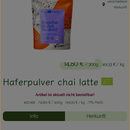
verschiedene
Kühltheke
, Herkunft:
Herkunft
Aktionen & Neues
Naturkost
Getränke
Haushaltswaren
14,80 €
/ 300g
49,33 €
/ kg
So geht´s
Haferpulver chai latte
Hofladen
Artikel ist aktuell nicht bestellbar!
Über uns
#20368
14,80 €
/ 300g
49,33 €
/ kg
7% MwSt
Info
Herkunft
Aktuelles
Veranstaltungen