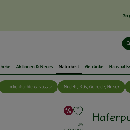
So 
theke
Aktionen & Neues
Naturkost
Getränke
Haushalts
Trockenfrüchte & Nüsse
Nudeln, Reis, Getreide, Hülse
Sonderangebo
Haferpu
Produkt zu Favouriten hinzuf
, Verband:
UW