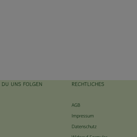
T DU UNS FOLGEN
RECHTLICHES
ink zu https://www.instagram.com/hofbauernhof/
rner Link zu https://www.facebook.com/farmfarmersfarm
AGB
Impressum
Datenschutz