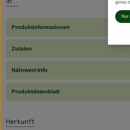
Info
genau ei
Nur 
Produktinformationen
Zutaten
Nährwert-Info
Produktdatenblatt
Herkunft