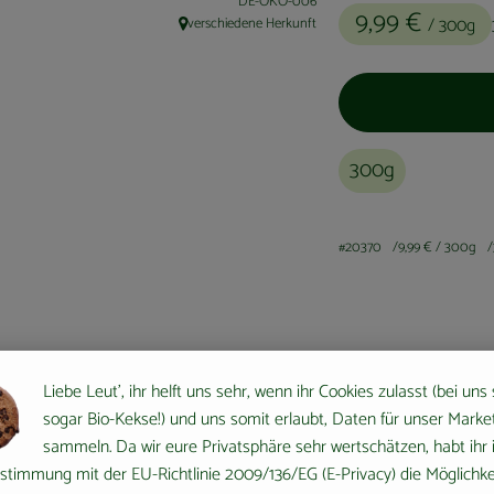
, Kontrollstelle:
DE-ÖKO-006
9,99 €
/ 300g
verschiedene Herkunft
, Herkunft:
300g
#20370
9,99 €
/ 300g
Liebe Leut', ihr helft uns sehr, wenn ihr Cookies zulasst (bei uns
sogar Bio-Kekse!) und uns somit erlaubt, Daten für unser Marke
sammeln. Da wir eure Privatsphäre sehr wertschätzen, habt ihr 
stimmung mit der EU-Richtlinie 2009/136/EG (E-Privacy) die Möglichke