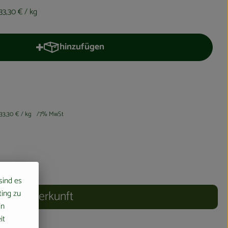
33,30 €
/ kg
hinzufügen
Produkt zum Warenkorb hinzufügen
33,30 €
/ kg
7% MwSt
 sind es
ting zu
Herkunft
in
it