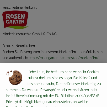
verschiedene Herkunft
Minderleinsmuehle GmbH & Co. KG
D 91077 Neunkirchen
Erleben Sie Rosengarten in unserem Markenfilm – persönlich, nah
und authentisch:
https://rosengarten-naturkost.de/markenfilm/
Rosengarten ist die Naturkostmarke der Minderleinsmühle. Die
Liebe Leut', ihr helft uns sehr, wenn ihr Cookies
Minderleinsmühle ist als Familienbetrieb seit dem Jahr 1776 in
zulasst (bei uns sind es sogar Bio-Kekse!) und
Franken verwurzelt. Mit der Pioniermarke Rosengarten führen wir
uns somit erlaubt, Daten für unser Marketing zu
diese lange Tradition zukunftsweisend fort.
sammeln. Da wir eure Privatsphäre sehr wertschätzen, habt
Von Anfang an setzen wir auf biologische Rohstoffe und
ihr in Übereinstimmung mit der EU-Richtlinie 2009/136/EG (E-
bodenständiges Handwerk. Wir arbeiten mit Hafer, Dinkel und
Privacy) die Möglichkeit genau einzustellen, an welche
Schokolade und veredeln sie zu geschmackvollen Produkten mit