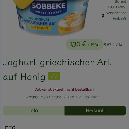
Bioland
Kühltheke
, Kontrollstelle:
DE-ÖKO-006
verschiedene
Aktionen & Neues
, Herkunft:
Herkunft
Naturkost
1,30 €
Getränke
/ 150g
8,67 €
/ kg
Haushaltswaren
Joghurt griechischer Art
auf Honig
So geht´s
Artikel ist aktuell nicht bestellbar!
Hofladen
#20383
1,30 €
/ 150g
8,67 €
/ kg
7% MwSt
Über uns
Info
Herkunft
Aktuelles
Info
Veranstaltungen