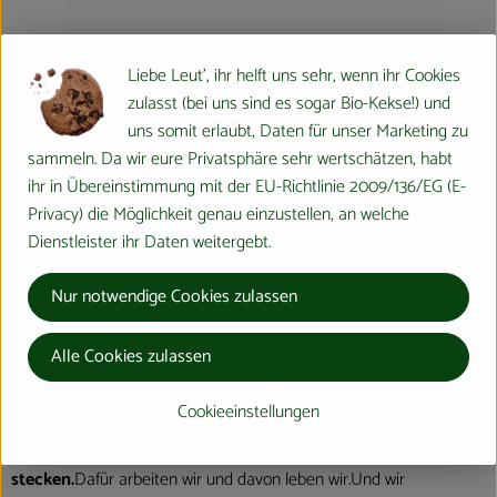
Herkunft
Liebe Leut', ihr helft uns sehr, wenn ihr Cookies
zulasst (bei uns sind es sogar Bio-Kekse!) und
Hersteller: Sonnentor
uns somit erlaubt, Daten für unser Marketing zu
sammeln. Da wir eure Privatsphäre sehr wertschätzen, habt
verschiedene Herkunft
ihr in Übereinstimmung mit der EU-Richtlinie 2009/136/EG (E-
Privacy) die Möglichkeit genau einzustellen, an welche
Dienstleister ihr Daten weitergebt.
Nur notwendige Cookies zulassen
Sonnentor Kräuterhandelsges. mbH
Alle Cookies zulassen
A 3913 Sprögnitz
Cookieeinstellungen
"Wir von Sonnentor glauben fest daran,dass in der Natur die
besten Rezepte für ein schönes und langes Leben
stecken.
Dafür arbeiten wir und davon leben wir.Und wir