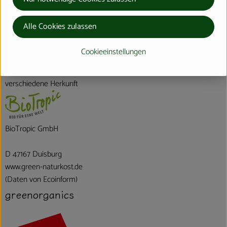
Alle Cookies zulassen
Herkunft
Cookieeinstellungen
Hersteller: greenorganics
verschiedene Herkunft
BioTropic GmbH
D 47167 Duisburg
www.green-naturkost.de
(Daten von Ecoinform)
greenorganics