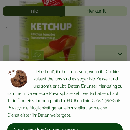
Info
Herkunft
Info
Produktinformationen
Liebe Leut', ihr helft uns sehr, wenn ihr Cookies
Zutaten
zulasst (bei uns sind es sogar Bio-Kekse!) und
uns somit erlaubt, Daten für unser Marketing zu
sammeln. Da wir eure Privatsphäre sehr wertschätzen, habt
Nährwert-Info
ihr in Übereinstimmung mit der EU-Richtlinie 2009/136/EG (E-
Privacy) die Möglichkeit genau einzustellen, an welche
Dienstleister ihr Daten weitergebt.
Produktdatenblatt
Nur notwendige Cookies zulassen