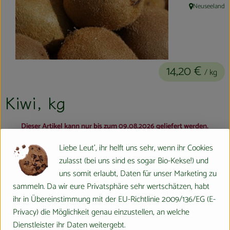
Neuseeland
Kühltheke
, Herkunft:
Aktionen & Neues
Naturkost
14,20 €
/ kg
Getränke
Kiwi, kg
Haushaltswaren
Dieser Artikel kann nur bis zum 09.08.2026 geliefert werden.
So geht´s
#460
14,20 €
/ kg
7% MwSt
Handelsklasse II
Liebe Leut', ihr helft uns sehr, wenn ihr Cookies
Dieser Artikel wird genau eingewogen.
Hofladen
zulasst (bei uns sind es sogar Bio-Kekse!) und
Info
Herkunft
uns somit erlaubt, Daten für unser Marketing zu
Über uns
sammeln. Da wir eure Privatsphäre sehr wertschätzen, habt
ihr in Übereinstimmung mit der EU-Richtlinie 2009/136/EG (E-
Info
Aktuelles
Privacy) die Möglichkeit genau einzustellen, an welche
Dienstleister ihr Daten weitergebt.
Veranstaltungen