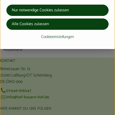
Nur notwendige Cookies zulassen
Produktinformationen
Alle Cookies zulassen
Herkunft
Cookieeinstellungen
Neuseeland
KONTAKT
Reinerzauer Str. 13
72290 Loßburg/OT Schömberg
DE-ÖKO-006
07446-916047
info@hof-bauern-hof.de
HIER KANNST DU UNS FOLGEN