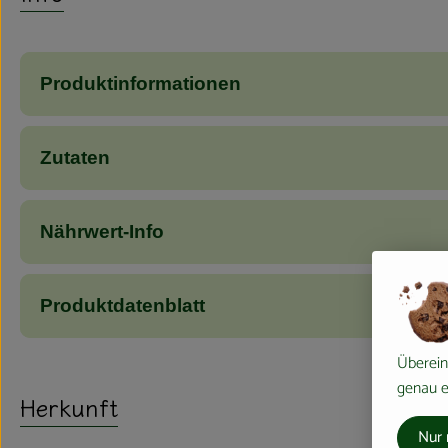
Produktinformationen
Zutaten
Nährwert-Info
Produktdatenblatt
Überein
genau ei
Herkunft
Nur 