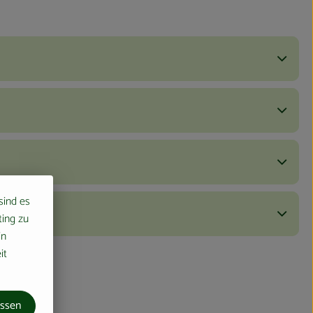
 sind es
ting zu
in
it
assen