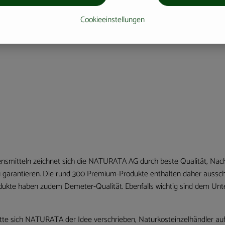
Cookieeinstellungen
ensmitteln zeichnet sich die NATURATA AG durch beste Qualität, Nac
u garantieren. Die rund 300 Premium-Produkte enthalten daher ausschl
odukte haben zudem Demeter-Qualität. Ebenfalls wichtig sind dem Un
tte sich NATURATA der Idee verschrieben, Naturkosteinzelhändler au