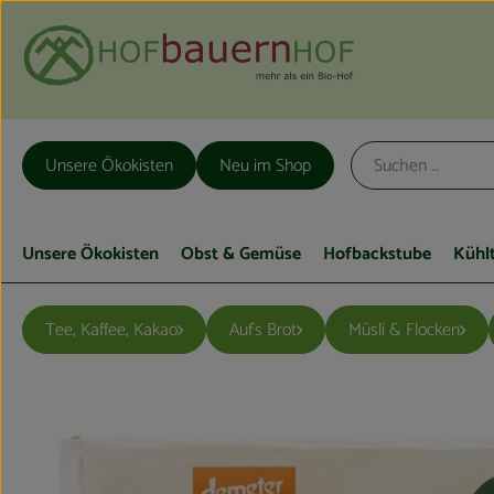
Unsere Ökokisten
Neu im Shop
Unsere Ökokisten
Obst & Gemüse
Hofbackstube
Kühl
Tee, Kaffee, Kakao
Auf´s Brot
Müsli & Flocken