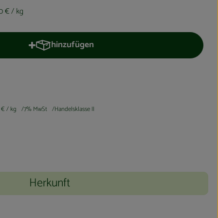
80 €
/ kg
hinzufügen
Produkt zum Warenkorb hinzufügen
0 €
/ kg
7% MwSt
Handelsklasse II
Herkunft