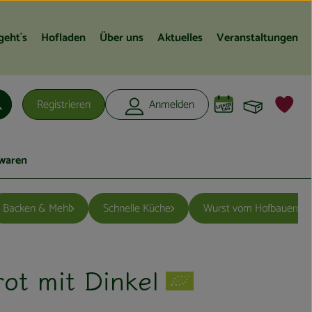
geht´s
Hofladen
Über uns
Aktuelles
Veranstaltungen
Warenko
L
Registrieren
Anmelden
Suchen
waren
Backen & Mehl
Schnelle Küche
Wurst vom Hofbauernho
ot mit Dinkel