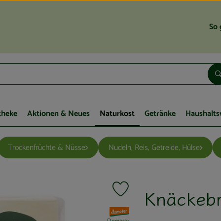
So 
theke
Aktionen & Neues
Naturkost
Getränke
Haushalts
Trockenfrüchte & Nüsse
Nudeln, Reis, Getreide, Hülse
Knäckebr
Produkt zu Favouriten hinzufügen
, Verband: