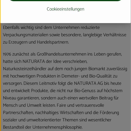
enthalten daher ausschließlich natürliche, biologische Zutaten und
Cookieeinstellungen
werden besonders schonend weiterverarbeitet. Über 50 Prozent
der produzierten Produkte haben zudem Demeter-Qualität.
Ebenfalls wichtig sind dem Unternehmen reduzierte
Verpackungsmaterialien sowie besondere, langlebige Verhältnisse
zu Erzeugern und Handelspartnern.
1976 zunächst als Großhandelsunternehmen ins Leben gerufen,
hatte sich NATURATA der Idee verschrieben,
Naturkosteinzelhändler auf dem noch jungen Biomarkt zuverlässig
mit hochwertigen Produkten in Demeter- und Bio-Qualität zu
versorgen. Diesem Leitmotiv folgt die NATURATA AG bis heute
und entwickelt Produkte, die nicht nur Bio-Genuss auf höchstem
Niveau garantieren, sondern auch einen wertvollen Beitrag für
Mensch und Umwelt leisten. Faire und vertrauensvolle
Partnerschaften, nachhaltiges Wirtschaften und die Förderung
sozialer und umweltorientierter Themen sind wesentlicher
Bestandteil der Unternehmensphilosophie.