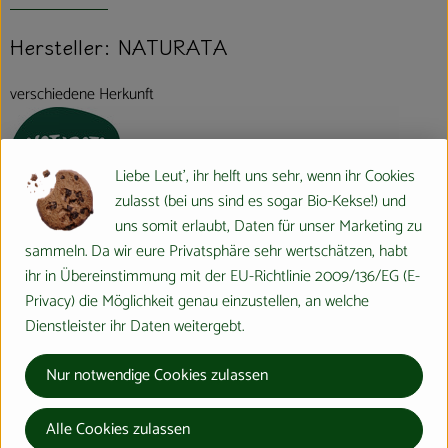
Hersteller: NATURATA
verschiedene Herkunft
Liebe Leut', ihr helft uns sehr, wenn ihr Cookies
zulasst (bei uns sind es sogar Bio-Kekse!) und
Naturata AG
uns somit erlaubt, Daten für unser Marketing zu
sammeln. Da wir eure Privatsphäre sehr wertschätzen, habt
D 71672 Marbach
ihr in Übereinstimmung mit der EU-Richtlinie 2009/136/EG (E-
Privacy) die Möglichkeit genau einzustellen, an welche
Die NATURATA AG – „Wir leben Bio 4.0“
Dienstleister ihr Daten weitergebt.
Als führender Anbieter von biologischen und bio-dynamischen
Lebensmitteln zeichnet sich die NATURATA AG durch beste
Nur notwendige Cookies zulassen
Qualität, Nachhaltigkeit und einzigartigen Geschmack aus. Die
Marke macht dabei den extra Schritt, um Verbrauchern mehr als
Alle Cookies zulassen
Standard Bio zu garantieren. Die rund 300 Premium-Produkte