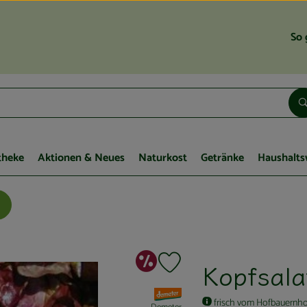
So 
theke
Aktionen & Neues
Naturkost
Getränke
Haushalts
Sonderangebot
Kopfsala
Produkt zu Favouriten hinzufügen
, Verband:
frisch vom Hofbauernho