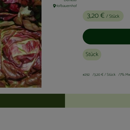
Demeter
Hofbauernhof
, Herkunft:
3,20 €
/ Stück
Stück
#292
3,20 €
/ Stück
7% Mw