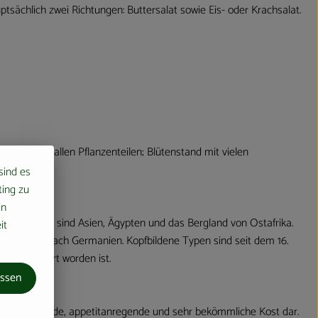
ptsächlich zwei Richtungen: Buttersalat sowie Eis- oder Krachsalat.
Milchsaft in allen Pflanzenteilen; Blütenstand mit vielen
 sind es
ting zu
in
ete für Salat sind Asien, Ägypten und das Bergland von Ostafrika.
it
800 n.d.Z. nach Germanien. Kopfbildene Typen sind seit dem 16.
rn kultiviert worden ist.
assen
eine erfrischende, appetitanregende und sehr bekömmliche Kost dar.