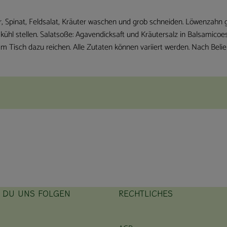
, Spinat, Feldsalat, Kräuter waschen und grob schneiden. Löwenzahn 
ühl stellen. Salatsoße: Agavendicksaft und Kräutersalz in Balsamicoe
 Tisch dazu reichen. Alle Zutaten können variiert werden. Nach Belie
T DU UNS FOLGEN
RECHTLICHES
ink zu https://www.instagram.com/hofbauernhof/
rner Link zu https://www.facebook.com/farmfarmersfarm