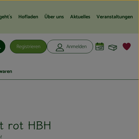
geht´s
Hofladen
Über uns
Aktuelles
Veranstaltungen
Warenko
L
Registrieren
Anmelden
Suchen
waren
t rot HBH
f