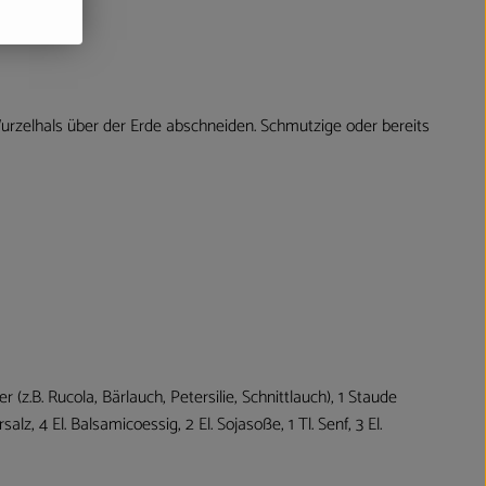
urzelhals über der Erde abschneiden. Schmutzige oder bereits
er (z.B. Rucola, Bärlauch, Petersilie, Schnittlauch), 1 Staude
z, 4 El. Balsamicoessig, 2 El. Sojasoße, 1 Tl. Senf, 3 El.