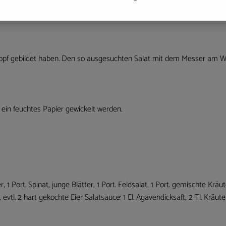
lung auf den Tisch und erfreut nicht nur den Gaumen.
n Kopf gebildet haben. Den so ausgesuchten Salat mit dem Messer am W
n ein feuchtes Papier gewickelt werden.
r, 1 Port. Spinat, junge Blätter, 1 Port. Feldsalat, 1 Port. gemischte Kräut
. 2 hart gekochte Eier Salatsauce: 1 El. Agavendicksaft, 2 Tl. Kräutersal