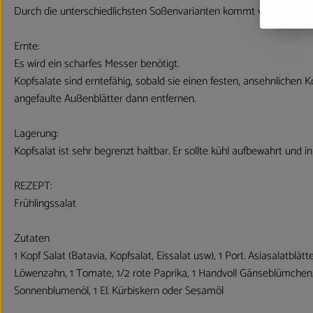
Durch die unterschiedlichsten Soßenvarianten kommt viel Abwechs
Ernte:
Es wird ein scharfes Messer benötigt.
Kopfsalate sind erntefähig, sobald sie einen festen, ansehnliche
angefaulte Außenblätter dann entfernen.
Lagerung:
Kopfsalat ist sehr begrenzt haltbar. Er sollte kühl aufbewahrt und i
REZEPT:
Frühlingssalat
Zutaten
1 Kopf Salat (Batavia, Kopfsalat, Eissalat usw), 1 Port. Asiasalatblätte
Löwenzahn, 1 Tomate, 1/2 rote Paprika, 1 Handvoll Gänseblümchen, evtl
Sonnenblumenöl, 1 El. Kürbiskern oder Sesamöl