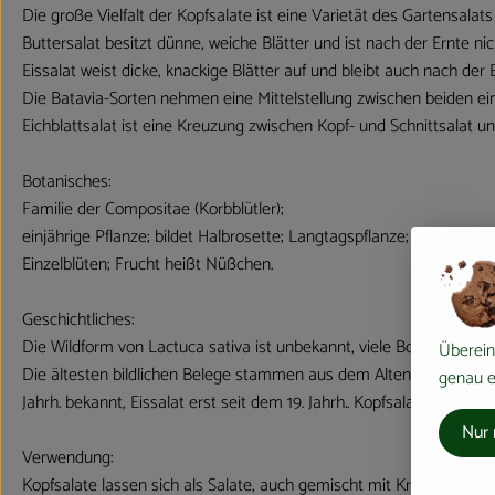
Die große Vielfalt der Kopfsalate ist eine Varietät des Gartensalat
Buttersalat besitzt dünne, weiche Blätter und ist nach der Ernte nic
Eissalat weist dicke, knackige Blätter auf und bleibt auch nach der E
Die Batavia-Sorten nehmen eine Mittelstellung zwischen beiden ein;
Eichblattsalat ist eine Kreuzung zwischen Kopf- und Schnittsalat u
Botanisches:
Familie der Compositae (Korbblütler);
einjährige Pflanze; bildet Halbrosette; Langtagspflanze; einige Sort
Einzelblüten; Frucht heißt Nüßchen.
Geschichtliches:
Die Wildform von Lactuca sativa ist unbekannt, viele Botaniker sin
Überein
Die ältesten bildlichen Belege stammen aus dem Alten Ägyptischen
genau ei
Jahrh. bekannt, Eissalat erst seit dem 19. Jahrh.. Kopfsalat war da
Nur 
Verwendung:
Kopfsalate lassen sich als Salate, auch gemischt mit Kräutern, Tom