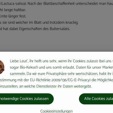
s (Lactuca sativa). Nach der Blattbeschaffenheit unterscheidet man hau
ht lange haltbar.
rnte länger fest.
 sie sind weicher im Blatt und trotzdem knackig.
nd hat dabei Eigenschaften des Buttersalats.
en mit braun- bis dunkelroten Blättern (Farbstoff Anthocyan); typischer 
Liebe Leut', ihr helft uns sehr, wenn ihr Cookies zulasst (bei uns
sogar Bio-Kekse!) und uns somit erlaubt, Daten für unser Marke
sammeln. Da wir eure Privatsphäre sehr wertschätzen, habt ihr 
d aber der Auffassung, es könnte der Wilde Lattich sein. Ursprungsgebi
stimmung mit der EU-Richtlinie 2009/136/EG (E-Privacy) die Möglichke
 Reich vor ca. 2500 Jahren. Über die Römer gelangte Gartensalat um 
nzustellen, an welche Dienstleister ihr Daten weitergebt.
s erste Gemüse in Mitteleuropa, welches in Frühbeeten und Gewächshäuse
notwendige Cookies zulassen
Alle Cookies zul
aten, Paprika, Oliven, Obst, Nüssen, Käse...; zubereiten und stellen 
Cookieeinstellungen