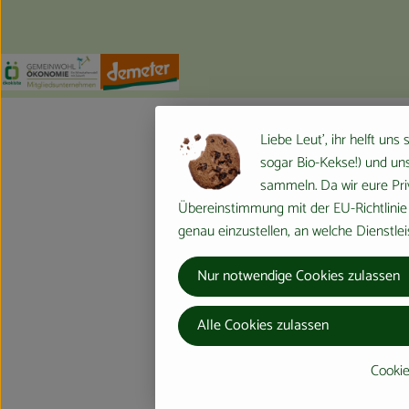
Externer Link zu https://www.oekokiste.de/
Externer Link zu https://germany.econgood.org/
Externer Link zu https://www.demeter.d
Liebe Leut', ihr helft uns
sogar Bio-Kekse!) und uns
sammeln. Da wir eure Priv
Übereinstimmung mit der EU-Richtlinie 
genau einzustellen, an welche Dienstlei
Nur notwendige Cookies zulassen
Alle Cookies zulassen
Cookie