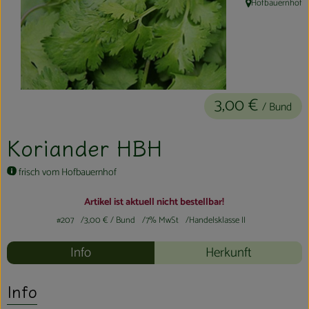
Hofbauernhof
, Herkunft:
Kühltheke
Aktionen & Neues
Naturkost
3,00 €
Getränke
/ Bund
Haushaltswaren
Koriander HBH
frisch vom Hofbauernhof
So geht´s
Artikel ist aktuell nicht bestellbar!
Hofladen
#207
3,00 €
/ Bund
7% MwSt
Handelsklasse II
Über uns
Info
Herkunft
Aktuelles
Info
Veranstaltungen