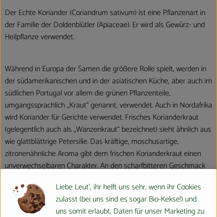
Der Echte Koriander (Coriandrum sativum) ist eine Pflanzenart in
der Familie der Doldenblütler (Apiaceae). Er wird als Gewürz- und
Heilpflanze verwendet.
Während in Europa der Samen die größere Rolle spielt, werden in
der südamerikanischen und in der asiatischen Küche, aber auch im
südlichen Portugal vor allem die grünen Pflanzenteile,
umgangssprachlich „Kraut“ genannt, verwendet. Auch in Nordafrika
wird Koriander für Gerichte verwendet. Frisches Korianderkraut
(gelegentlich auch als „Wanzenkraut“ bezeichnet) sieht ähnlich aus
wie glattblättrige Petersilie. Das kräftige, moschusartige,
zitronenähnliche Aroma gibt dem frischen Korianderkraut einen
unverwechselbaren Charakter. An den scharfbitteren Geschmack
müssen sich viele Menschen erst gewöhnen.
Liebe Leut', ihr helft uns sehr, wenn ihr Cookies
Die fedrigen Blätter von älteren Pflanzen werden häufig als
zulasst (bei uns sind es sogar Bio-Kekse!) und
Garnierung verwendet. Sie können auch gehackt und Soßen oder
uns somit erlaubt, Daten für unser Marketing zu
Füllungen untergemischt werden. So ist frisches Korianderkraut ein