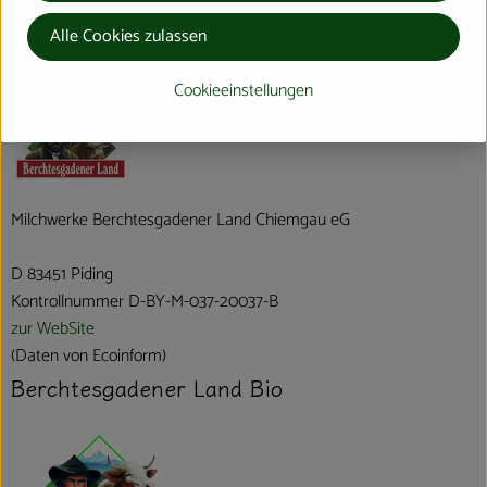
Hersteller: Berchtesgadener Land Bio
Alle Cookies zulassen
verschiedene Herkunft
Cookieeinstellungen
Milchwerke Berchtesgadener Land Chiemgau eG
D 83451 Piding
Kontrollnummer D-BY-M-037-20037-B
zur WebSite
(Daten von Ecoinform)
Berchtesgadener Land Bio