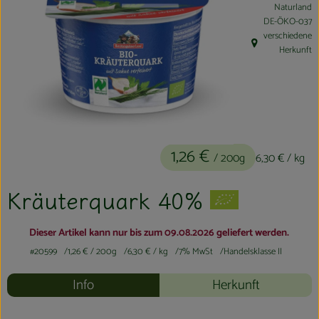
Naturland
Kühltheke
, Kontrollstelle:
DE-ÖKO-037
verschiedene
Aktionen & Neues
, Herkunft:
Herkunft
Naturkost
Getränke
Haushaltswaren
1,26 €
/ 200g
6,30 €
/ kg
So geht´s
Kräuterquark 40%
Hofladen
Dieser Artikel kann nur bis zum 09.08.2026 geliefert werden.
Über uns
#20599
1,26 €
/ 200g
6,30 €
/ kg
7% MwSt
Handelsklasse II
Info
Herkunft
Aktuelles
Veranstaltungen