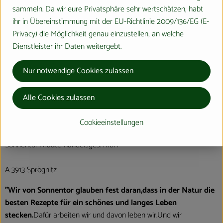
sammeln. Da wir eure Privatsphäre sehr wertschätzen, habt
ihr in Übereinstimmung mit der EU-Richtlinie 2009/136/EG (E-
Herkunft
Privacy) die Möglichkeit genau einzustellen, an welche
Dienstleister ihr Daten weitergebt.
Hersteller: Sonnentor
Nur notwendige Cookies zulassen
Türkei
Alle Cookies zulassen
Cookieeinstellungen
Sonnentor Kräuterhandelsges. mbH
A 3913 Sprögnitz
"Wir von Sonnentor glauben fest daran,dass in der Natur die
besten Rezepte für ein schönes und langes Leben
stecken.
Dafür arbeiten wir und davon leben wir.Und wir