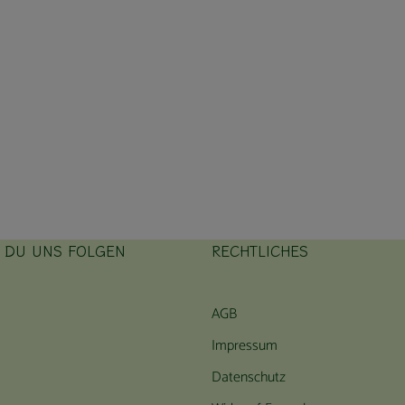
T DU UNS FOLGEN
RECHTLICHES
ink zu https://www.instagram.com/hofbauernhof/
rner Link zu https://www.facebook.com/farmfarmersfarm
AGB
Impressum
Datenschutz