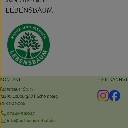
(Daten von Ecoinform)
LEBENSBAUM
KONTAKT
HIER KANNS
Reinerzauer Str. 13
Externer L
Exte
72290 Loßburg/OT Schömberg
DE-ÖKO-006
07446-916047
info@hof-bauern-hof.de