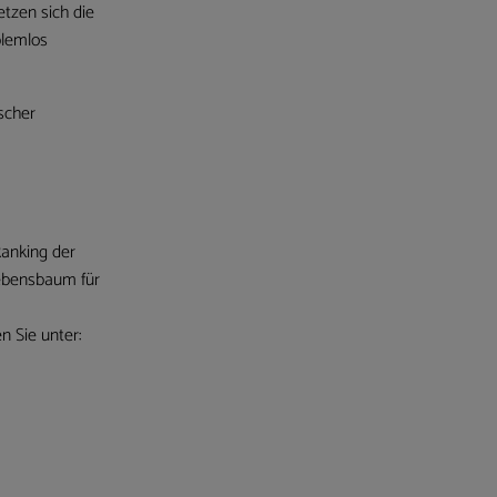
tzen sich die
blemlos
scher
anking der
Lebensbaum für
n Sie unter: