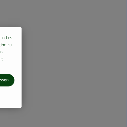
 sind es
ting zu
in
it
assen