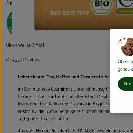
Ägypten
Ulrich Walter GmbH
D 49356 Diepholz
Überein
genau ei
Lebensbaum: Tee, Kaffee und Gewürze in feinster Bioqu
Nur 
Im Sommer 1979 übernimmt Unternehmensgründer Ulrich W
Bioladen in der norddeutschen Kleinstadt Diepholz. Schnell 
feststellen: Tee, Kaffee und Gewürze in Bioqualität gibt es ni
er sich auf die Suche. Seine Reisen führen ihn nach Südfrank
und später bis nach Indien.
Aus dem kleinen Bioladen LEBENSBAUM wird ein mittelstän