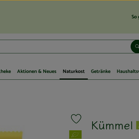
So 
theke
Aktionen & Neues
Naturkost
Getränke
Haushalts
Kümmel
Produkt zu Favouriten hinzufügen
, Verband: