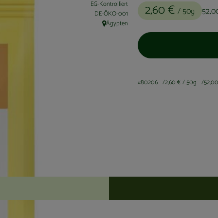
EG-Kontrolliert
2,60 €
/ 50g
52,0
, Kontrollstelle:
DE-ÖKO-001
Ägypten
, Herkunft:
#80206
2,60 €
/ 50g
52,0