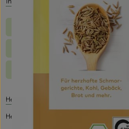
Info
Produktinformationen
Zutaten
Produktdatenblatt
Herkunft
Hersteller: LEBENSBAUM