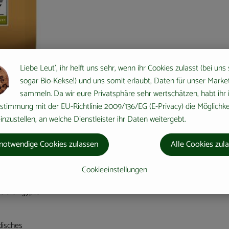
Liebe Leut', ihr helft uns sehr, wenn ihr Cookies zulasst (bei uns
sogar Bio-Kekse!) und uns somit erlaubt, Daten für unser Marke
sammeln. Da wir eure Privatsphäre sehr wertschätzen, habt ihr 
stimmung mit der EU-Richtlinie 2009/136/EG (E-Privacy) die Möglichke
nzustellen, an welche Dienstleister ihr Daten weitergebt.
alität
notwendige Cookies zulassen
Alle Cookies zul
alter einen
muss er
Cookieeinstellungen
cht. Also macht
reich, Ägypten
disches