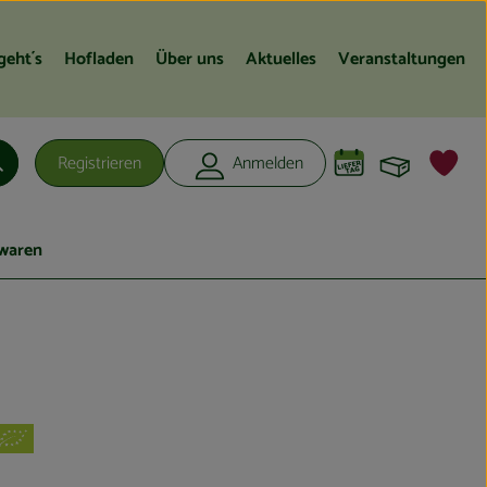
geht´s
Hofladen
Über uns
Aktuelles
Veranstaltungen
Warenko
L
Registrieren
Anmelden
Suchen
waren