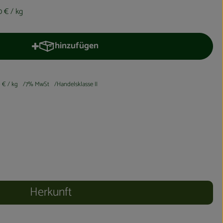
0 €
/ kg
hinzufügen
Produkt zum Warenkorb hinzufügen
0 €
/ kg
7% MwSt
Handelsklasse II
Herkunft