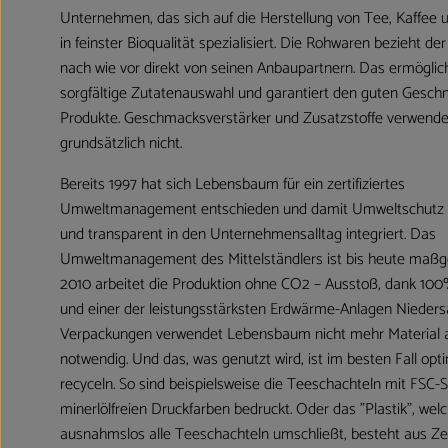
Unternehmen, das sich auf die Herstellung von Tee, Kaffee
in feinster Bioqualität spezialisiert. Die Rohwaren bezieht der
nach wie vor direkt von seinen Anbaupartnern. Das ermöglic
sorgfältige Zutatenauswahl und garantiert den guten Gesch
Produkte. Geschmacksverstärker und Zusatzstoffe verwen
grundsätzlich nicht.
Bereits 1997 hat sich Lebensbaum für ein zertifiziertes
Umweltmanagement entschieden und damit Umweltschutz 
und transparent in den Unternehmensalltag integriert. Das
Umweltmanagement des Mittelständlers ist bis heute maßge
2010 arbeitet die Produktion ohne CO2 – Ausstoß, dank 10
und einer der leistungsstärksten Erdwärme-Anlagen Nieders
Verpackungen verwendet Lebensbaum nicht mehr Material a
notwendig. Und das, was genutzt wird, ist im besten Fall opt
recyceln. So sind beispielsweise die Teeschachteln mit FSC-S
minerlölfreien Druckfarben bedruckt. Oder das "Plastik", wel
ausnahmslos alle Teeschachteln umschließt, besteht aus Ze