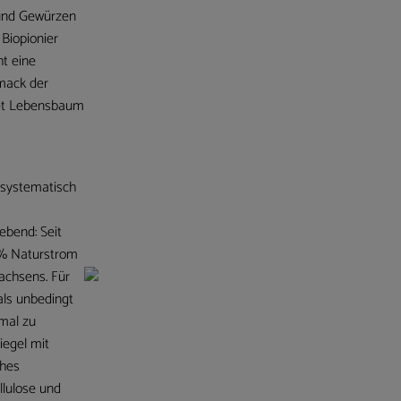
 und Gewürzen
 Biopionier
ht eine
mack der
det Lebensbaum
systematisch
bend: Seit
0% Naturstrom
achsens. Für
ls unbedingt
imal zu
iegel mit
ches
llulose und