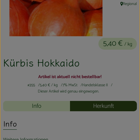
Regional
Kühltheke
, Herkunft:
Aktionen & Neues
Naturkost
5,40 €
/ kg
Getränke
Kürbis Hokkaido
Haushaltswaren
Artikel ist aktuell nicht bestellbar!
So geht´s
#355
5,40 €
/ kg
7% MwSt
Handelsklasse II
Dieser Artikel wird genau eingewogen.
Hofladen
Info
Herkunft
Über uns
Info
Aktuelles
Veranstaltungen
Weitere Informationen