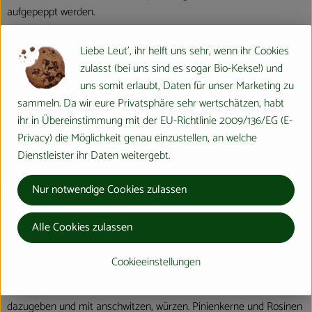
aufgepeppt werden.
Kastanien-Kürbis-Curry
Liebe Leut', ihr helft uns sehr, wenn ihr Cookies
zulasst (bei uns sind es sogar Bio-Kekse!) und
Zutaten
uns somit erlaubt, Daten für unser Marketing zu
1 Essl. Butter, 1 Zwiebel in dünne Scheiben geschnitten, 700 g
sammeln. Da wir eure Privatsphäre sehr wertschätzen, habt
Kürbisfleisch (am besten geeignet ist Potimaron/Hokkaido), 2-400
ihr in Übereinstimmung mit der EU-Richtlinie 2009/136/EG (E-
g geschälte Maroni, 2 Teel. Curry, 1 Teel. getrockneter Thymian, 1
Privacy) die Möglichkeit genau einzustellen, an welche
Prise Curcuma (Gelbwurz), 1 Prise Muskatnuß, 1 Prise
Dienstleister ihr Daten weitergebt.
Paprikapulver, 1 Essl. Pinienkerne oder Cashewnüsse, 80 g Rosinen,
400 ml Gemüsebrühe/-bouillon, Kräutersalz, Creme fraiche nach
Nur notwendige Cookies zulassen
Belieben, 1/2 Bund Petersilie - fein gehackt (oder ander Kräuter).
Zubereitung
Alle Cookies zulassen
Waschen Sie den Kürbis, schneiden Sie ggf. schlechte Stellen weg,
und halbieren Sie Ihn. Nehmen Sie die Kerne heraus und
Cookieeinstellungen
schneiden den Kürbis in ca. 1 cm dicke, halbmondförmige Scheiben.
Die Zwiebeln im Butterschmalz anschwitzen, Kürbis und Kastanien
dazugeben und mit anschwitzen, würzen. Pinienkerne und Rosinen